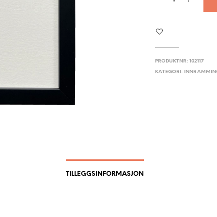
PRODUKTNR:
102117
KATEGORI:
INNRAMMIN
TILLEGGSINFORMASJON