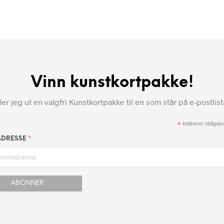
Vinn kunstkortpakke!
r jeg ut en valgfri Kunstkortpakke til en som står på e-postlis
*
indikerer obligator
*
ADRESSE