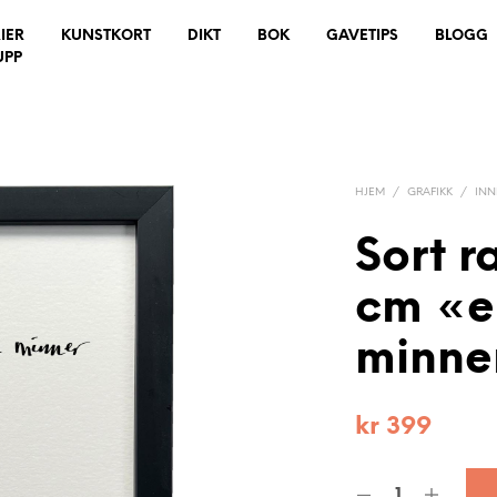
IER
KUNSTKORT
DIKT
BOK
GAVETIPS
BLOGG
UPP
HJEM
/
GRAFIKK
/
IN
Sort 
cm «e
minner
kr
399