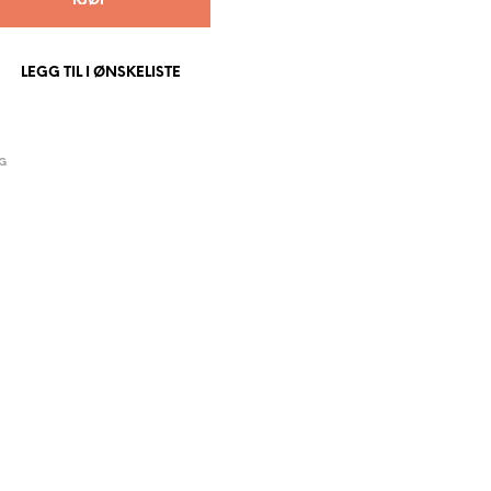
KJØP
P
R
O
LEGG TIL I ØNSKELISTE
D
U
K
T
E
G
R
I
H
A
N
D
L
E
K
U
R
V
E
N
.