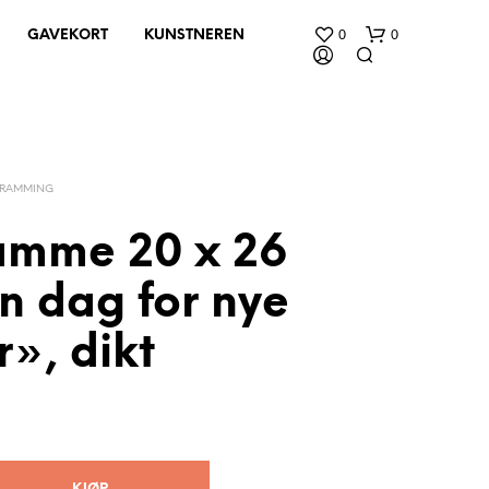
0
0
GAVEKORT
KUNSTNEREN
NRAMMING
ramme 20 x 26
n dag for nye
D
U
H
», dikt
A
R
I
N
G
E
N