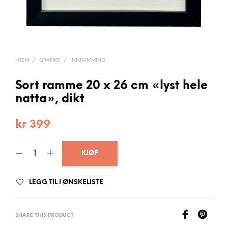
HJEM
/
GRAFIKK
/
INNRAMMING
Sort ramme 20 x 26 cm «lyst hele
natta», dikt
kr
399
KJØP
LEGG TIL I ØNSKELISTE
SHARE THIS PRODUCT