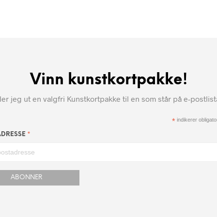
Vinn kunstkortpakke!
r jeg ut en valgfri Kunstkortpakke til en som står på e-postlis
*
indikerer obligator
*
ADRESSE