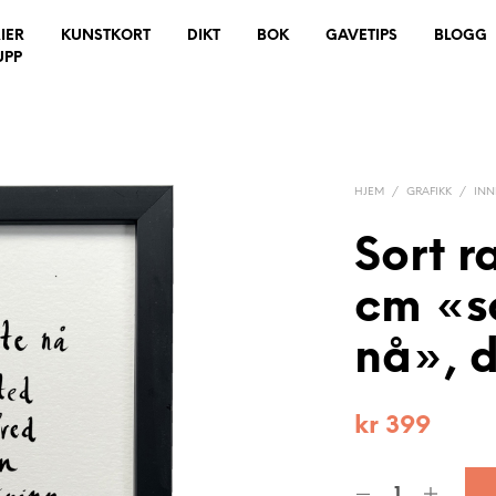
IER
KUNSTKORT
DIKT
BOK
GAVETIPS
BLOGG
UPP
HJEM
/
GRAFIKK
/
IN
Sort 
cm «s
nå», d
kr
399