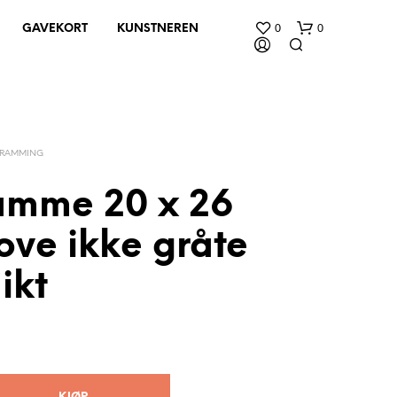
0
0
GAVEKORT
KUNSTNEREN
NRAMMING
ramme 20 x 26
ove ikke gråte
D
U
H
ikt
A
R
I
N
G
E
N