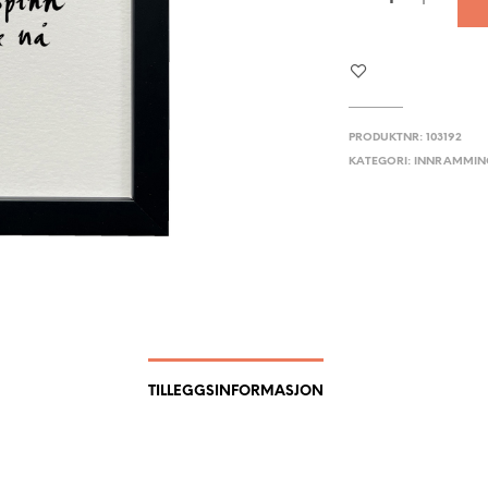
PRODUKTNR:
103192
KATEGORI:
INNRAMMIN
TILLEGGSINFORMASJON