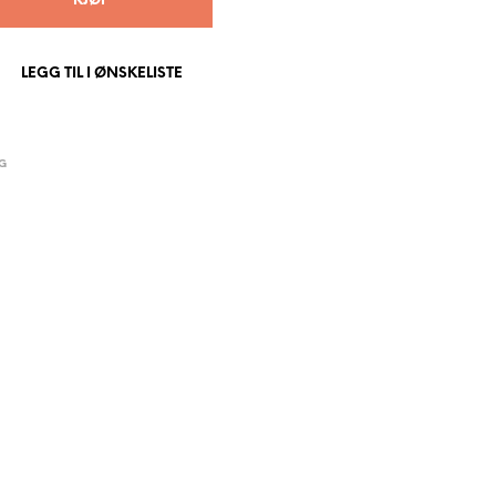
KJØP
P
R
O
LEGG TIL I ØNSKELISTE
D
U
K
T
E
G
R
I
H
A
N
D
L
E
K
U
R
V
E
N
.