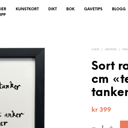
IER
KUNSTKORT
DIKT
BOK
GAVETIPS
BLOGG
UPP
HJEM
/
GRAFIKK
/
IN
Sort 
cm «t
tanker
kr
399