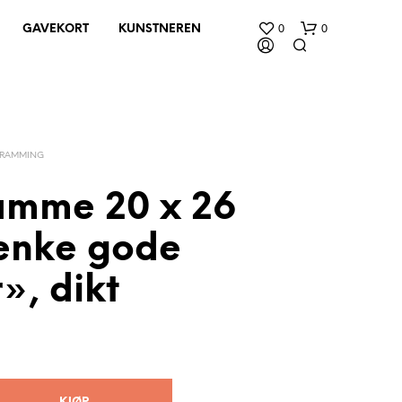
0
0
GAVEKORT
KUNSTNEREN
NRAMMING
ramme 20 x 26
enke gode
D
U
H
», dikt
A
R
I
N
G
E
N