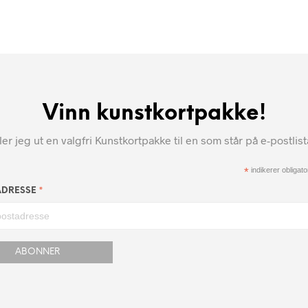
Vinn kunstkortpakke!
r jeg ut en valgfri Kunstkortpakke til en som står på e-postlis
*
indikerer obligator
*
ADRESSE