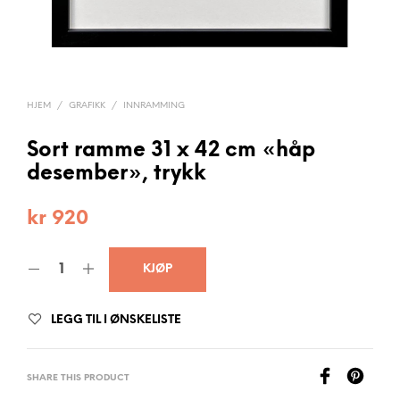
HJEM
/
GRAFIKK
/
INNRAMMING
Sort ramme 31 x 42 cm «håp
desember», trykk
kr
920
KJØP
LEGG TIL I ØNSKELISTE
SHARE THIS PRODUCT