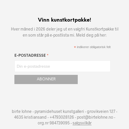
Vinn kunstkortpakke!
Hver måned i 2026 deler jeg ut en valgfri Kunstkortpakke til
en som står på e-postlista mi. Meld deg på her:
*
indikerer obligatorisk felt
*
E-POSTADRESSE
birte lohne - pyramidehuset kunstgalleri - grovikveien 127 -
4635 kristiansand - +4793028126 - post@birtelohne.no -
org.nr 984739095 -
salgsvilkår