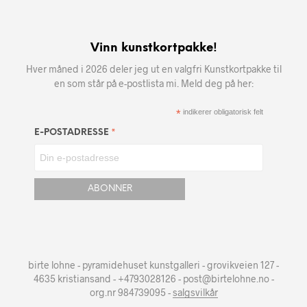
Vinn kunstkortpakke!
Hver måned i 2026 deler jeg ut en valgfri Kunstkortpakke til
en som står på e-postlista mi. Meld deg på her:
*
indikerer obligatorisk felt
*
E-POSTADRESSE
birte lohne - pyramidehuset kunstgalleri - grovikveien 127 -
4635 kristiansand - +4793028126 - post@birtelohne.no -
org.nr 984739095 -
salgsvilkår