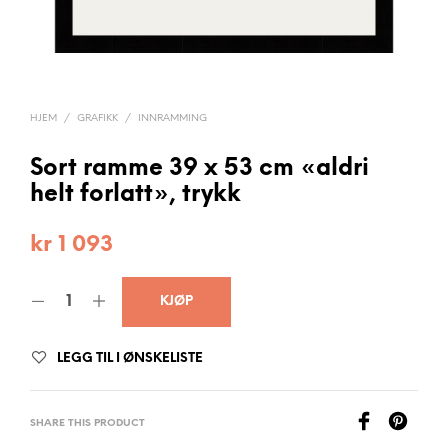
HJEM
/
GRAFIKK
/
INNRAMMING
Sort ramme 39 x 53 cm «aldri
helt forlatt», trykk
kr
1 093
KJØP
LEGG TIL I ØNSKELISTE
SHARE THIS PRODUCT