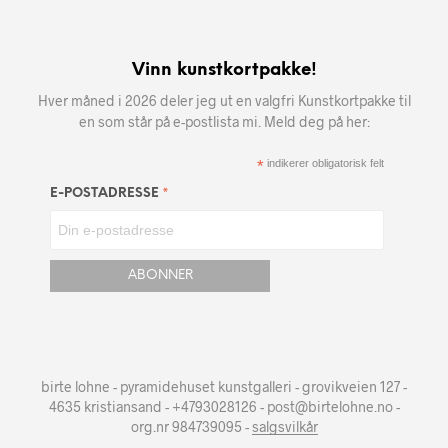
Vinn kunstkortpakke!
Hver måned i 2026 deler jeg ut en valgfri Kunstkortpakke til
en som står på e-postlista mi. Meld deg på her:
*
indikerer obligatorisk felt
*
E-POSTADRESSE
birte lohne - pyramidehuset kunstgalleri - grovikveien 127 -
4635 kristiansand - +4793028126 - post@birtelohne.no -
org.nr 984739095 -
salgsvilkår