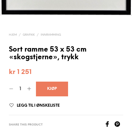
HJEM
/
GRAFIKK
/
INNRAMMING
Sort ramme 53 x 53 cm
«skogstjerne», trykk
kr
1 251
KJØP
LEGG TIL I ØNSKELISTE
SHARE THIS PRODUCT