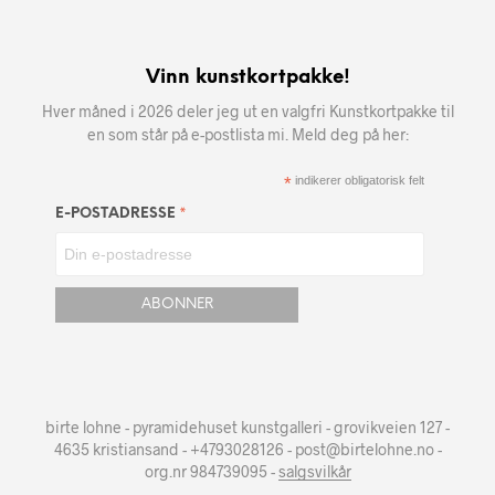
Vinn kunstkortpakke!
Hver måned i 2026 deler jeg ut en valgfri Kunstkortpakke til
en som står på e-postlista mi. Meld deg på her:
*
indikerer obligatorisk felt
*
E-POSTADRESSE
birte lohne - pyramidehuset kunstgalleri - grovikveien 127 -
4635 kristiansand - +4793028126 - post@birtelohne.no -
org.nr 984739095 -
salgsvilkår