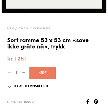
HJEM
/
GRAFIKK
/
INNRAMMING
Sort ramme 53 x 53 cm «sove
ikke gråte nå», trykk
kr
1 251
KJØP
LEGG TIL I ØNSKELISTE
SHARE THIS PRODUCT