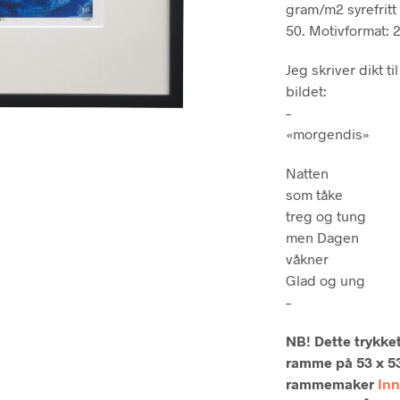
gram/m2 syrefritt
50. Motivformat: 
Jeg skriver dikt t
bildet:
–
«morgendis»
Natten
som tåke
treg og tung
men Dagen
våkner
Glad og ung
–
NB! Dette trykket
ramme på 53 x 53
rammemaker
In