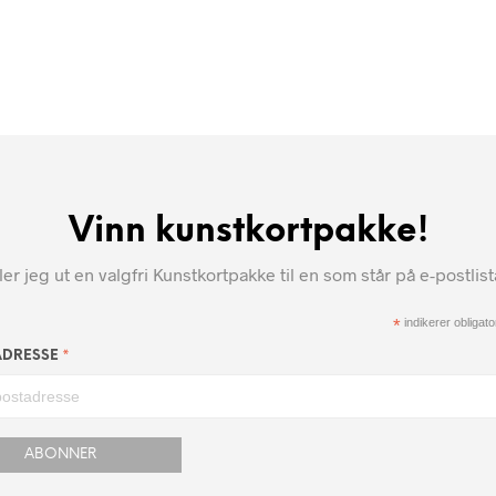
Vinn kunstkortpakke!
r jeg ut en valgfri Kunstkortpakke til en som står på e-postlis
*
indikerer obligator
*
ADRESSE