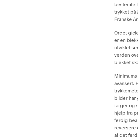
bestemte f
trykket på 
Franske Ar
Ordet gicl
er en blekk
utviklet se
verden ove
blekket ska
Minimums ho
avansert. 
trykkemeto
bilder har
farger og s
hjelp fra p
ferdig bear
reversere e
at det ferd