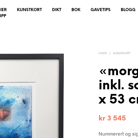
IER
KUNSTKORT
DIKT
BOK
GAVETIPS
BLOGG
UPP
HJEM
/
KUNSTKUPP
«morg
inkl. 
x 53 
kr
3 545
Nummerert og sig