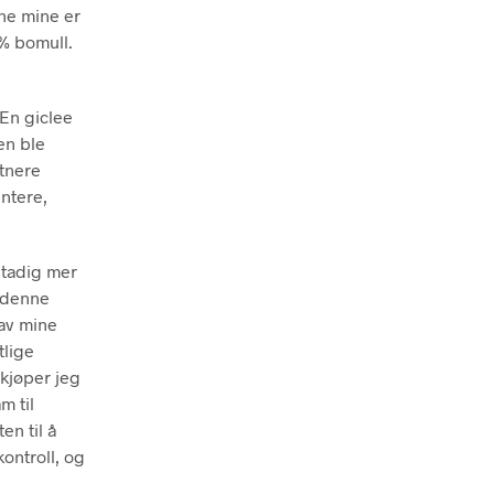
ene mine er
 % bomull.
 En giclee
den ble
stnere
ntere,
stadig mer
t denne
 av mine
tlige
 kjøper jeg
m til
en til å
kontroll, og