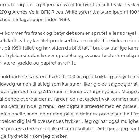
ormatet og opplaget jeg har valgt for hvert enkelt trykk. Trykk
270 g Arches Velin BFK Rives White syrefritt akvarellpapir i 100
ches har laget papir siden 1492.
ee kommer fra fransk og betyr det som er sprutet eller sprayet.
utskrift av høy kvalitet produsert fra en digital fil. Gicleemeto
nt på 1980 tallet, og har siden da blitt tatt i bruk av utallige kun
r. Trykkemetoden krever spesielle og avanserte storformatspri
l være lysekte og papiret syrefritt.
ldbarhet skal være fra 60 til 100 år, og teknikk og utstyr blir 
Hovedgrunnen til at jeg som kunstner liker giclee så godt, er a
den gjør det mulig å få fram millioner av fargenyanser. Mange
 glidende overganger av farger, og i et gicleetrykk kommer sam
må detaljer tydelig fram. I det digitale arbeidet med en giclee,
rofesjonelle, men jeg er med på alle deler av prosessen helt fra
beidet digital fil oversendes trykkeri. Jeg og har også mulighet
n prosess dersom jeg ikke liker resultatet. Det gjør at jeg har 
ige trykket blir som jeg ønsker.