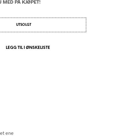
 MED PÅ KJØPET!
UTSOLGT
LEGG TIL I ØNSKELISTE
det ene