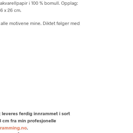
 akvarellpapir i 100 % bomull. Opplag:
P
26 x 26 cm.
R
O
D
il alle motivene mine. Diktet følger med
U
K
T
E
R
I
H
A
N
D
L
E
K
U
R
V
 leveres ferdig innrammet i sort
E
 cm fra min profesjonelle
N
nramming.no
.
.