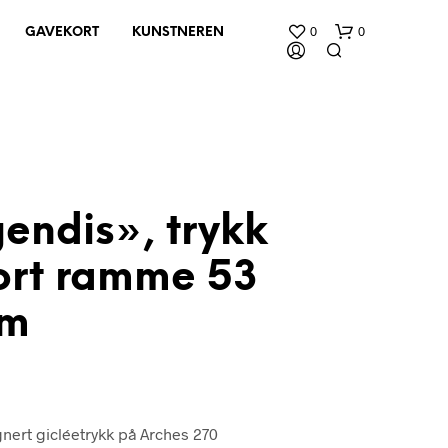
0
0
GAVEKORT
KUNSTNEREN
endis», trykk
sort ramme 53
D
U
H
cm
A
R
I
N
G
E
nert gicléetrykk på Arches 270
N