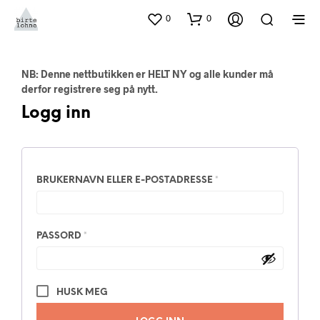
0
0
NB: Denne nettbutikken er HELT NY og alle kunder må
derfor registrere seg på nytt.
Logg inn
PÅKREVD
BRUKERNAVN ELLER E-POSTADRESSE
*
PÅKREVD
PASSORD
*
HUSK MEG