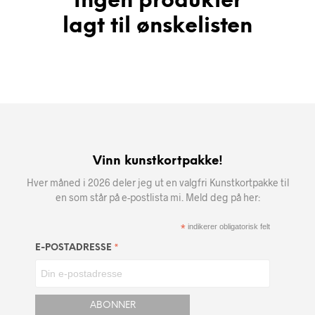
Ingen produkter
lagt til ønskelisten
Vinn kunstkortpakke!
Hver måned i 2026 deler jeg ut en valgfri Kunstkortpakke til
en som står på e-postlista mi. Meld deg på her:
*
indikerer obligatorisk felt
*
E-POSTADRESSE