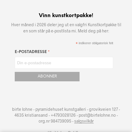
Vinn kunstkortpakke!
Hver måned i 2026 deler jeg ut en valgfri Kunstkortpakke til
en som står på e-postlista mi. Meld deg på her:
*
indikerer obligatorisk felt
*
E-POSTADRESSE
birte lohne - pyramidehuset kunstgalleri - grovikveien 127 -
4635 kristiansand - +4793028126 - post@birtelohne.no -
org.nr 984739095 -
salgsvilkår