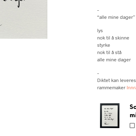
–
“alle mine dager”
lys
nok til å skinne
styrke
nok til å stå
alle mine dager
–
Diktet kan levere
rammemaker
Inn
So
mi