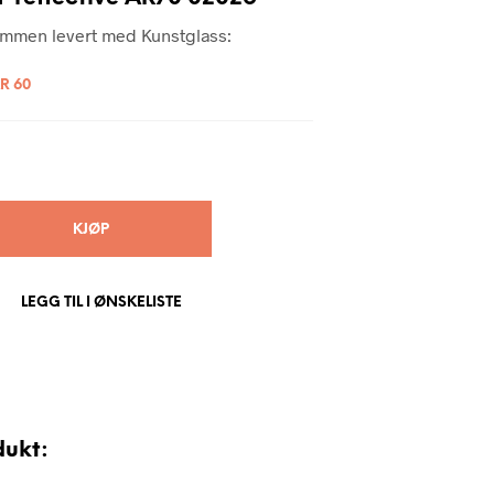
rammen levert med Kunstglass:
R
60
KJØP
LEGG TIL I ØNSKELISTE
dukt: