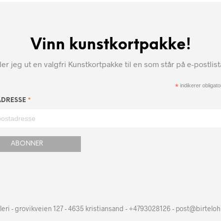
Vinn kunstkortpakke!
r jeg ut en valgfri Kunstkortpakke til en som står på e-postlis
*
indikerer obligator
*
ADRESSE
leri - grovikveien 127 - 4635 kristiansand - +4793028126 - post@birtelo