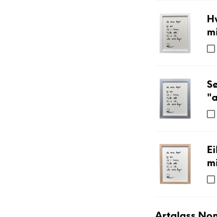
Hv
mi
S
"a
Ei
mi
Artglass Non