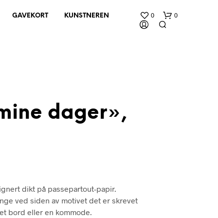
0
0
GAVEKORT
KUNSTNEREN
 mine dager»,
D
U
H
A
R
I
gnert dikt på passepartout-papir.
N
G
henge ved siden av motivet det er skrevet
E
på et bord eller en kommode.
N