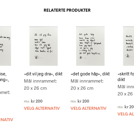
RELATERTE PRODUKTER
ise,
«dit vil jeg dra», dikt
«det gode håp», dikt
«skritt fo
ang»,
dikt
Mål innrammet:
Mål innrammet:
Mål inn
20 x 26 cm
20 x 26 cm
mmet:
20 x 26
kr
200
kr
200
FRA:
FRA:
kr
20
FRA:
VELG ALTERNATIV
VELG ALTERNATIV
VELG A
RNATIV