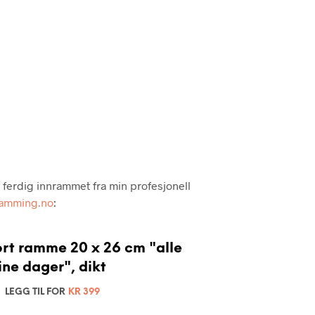
P
R
O
D
U
K
T
E
R
I
H
A
N
D
s ferdig innrammet fra min profesjonell
L
ramming.no
:
E
K
U
rt ramme 20 x 26 cm "alle
R
V
ne dager", dikt
E
N
LEGG TIL FOR
KR
399
.