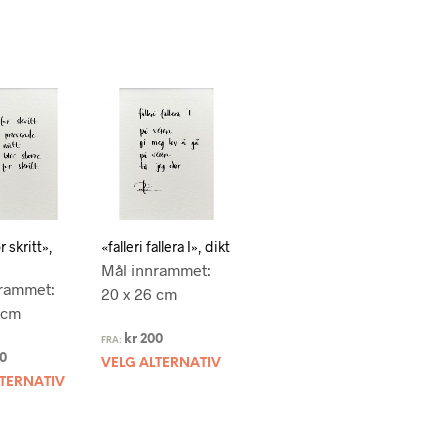
r skritt»,
«falleri fallera I», dikt
Mål innrammet:
rammet:
20 x 26 cm
 cm
kr
200
FRA:
0
VELG ALTERNATIV
LTERNATIV