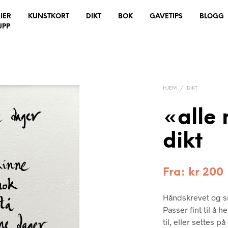
IER
KUNSTKORT
DIKT
BOK
GAVETIPS
BLOGG
UPP
HJEM
/
DIKT
«alle
dikt
Fra:
kr
200
Håndskrevet og si
Passer fint til å 
til, eller settes 