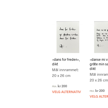
«dans for freden»,
«danse mi v
dikt
gråte min s
dikt
Mål innrammet:
Mål innra
20 x 26 cm
20 x 26 cm
kr
200
FRA:
kr
200
FRA:
VELG ALTERNATIV
VELG ALTE