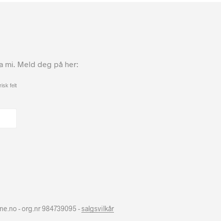
ta mi. Meld deg på her:
isk felt
hne.no - org.nr 984739095 -
salgsvilkår