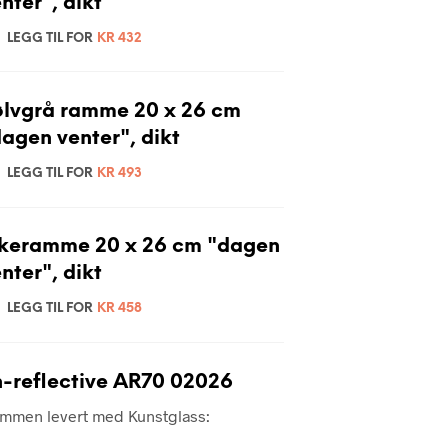
nter", dikt
LEGG TIL FOR
KR
432
ølvgrå ramme 20 x 26 cm
agen venter", dikt
LEGG TIL FOR
KR
493
ikeramme 20 x 26 cm "dagen
nter", dikt
LEGG TIL FOR
KR
458
-reflective AR70 02026
rammen levert med Kunstglass: