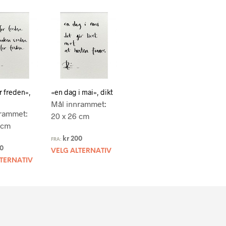
r freden»,
«en dag i mai», dikt
Mål innrammet:
rammet:
20 x 26 cm
 cm
kr
200
FRA:
0
VELG ALTERNATIV
LTERNATIV