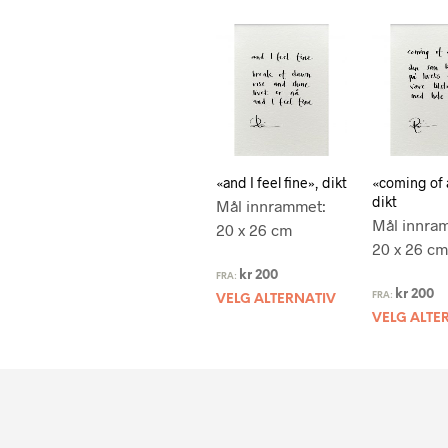
«and I feel fine», dikt
«coming of 
dikt
Mål innrammet:
Mål innra
20 x 26 cm
20 x 26 cm
kr
200
FRA:
kr
200
FRA:
VELG ALTERNATIV
VELG ALTE