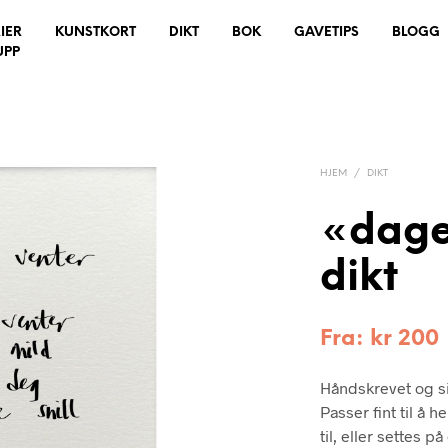
IER
KUNSTKORT
DIKT
BOK
GAVETIPS
BLOGG
UPP
HJEM
/
DIKT
«dage
dikt
Fra:
kr
200
Håndskrevet og si
Passer fint til å 
til, eller settes 