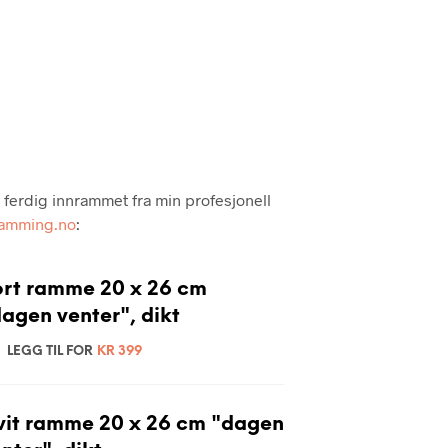
P
R
O
D
U
K
T
E
R
I
s ferdig innrammet fra min profesjonell
H
ramming.no
:
A
N
D
L
ort ramme 20 x 26 cm
E
agen venter", dikt
K
U
LEGG TIL FOR
KR
399
R
V
E
N
vit ramme 20 x 26 cm "dagen
.