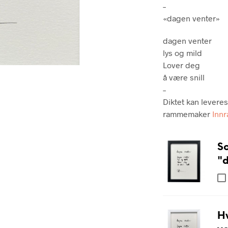
–
«dagen venter»
dagen venter
lys og mild
Lover deg
å være snill
–
Diktet kan levere
rammemaker
Inn
S
"d
H