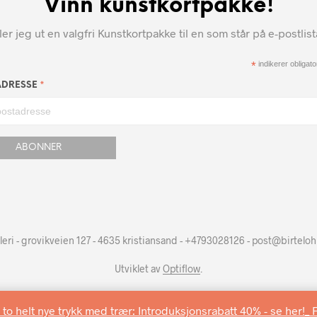
Vinn kunstkortpakke!
r jeg ut en valgfri Kunstkortpakke til en som står på e-postlis
*
indikerer obligator
*
ADRESSE
leri - grovikveien 127 - 4635 kristiansand - +4793028126 - post@birtelo
Utviklet av
Optiflow
.
 to helt nye trykk med trær: Introduksjonsrabatt 40% - se her!_