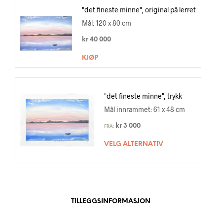
"det fineste minne", original på lerret
Mål: 120 x 80 cm
kr
40 000
KJØP
"det fineste minne", trykk
Mål innrammet: 61 x 48 cm
kr
3 000
FRA:
VELG ALTERNATIV
TILLEGGSINFORMASJON