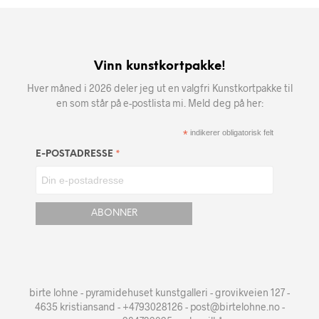
Vinn kunstkortpakke!
Hver måned i 2026 deler jeg ut en valgfri Kunstkortpakke til
en som står på e-postlista mi. Meld deg på her:
*
indikerer obligatorisk felt
*
E-POSTADRESSE
birte lohne - pyramidehuset kunstgalleri - grovikveien 127 -
4635 kristiansand - +4793028126 - post@birtelohne.no -