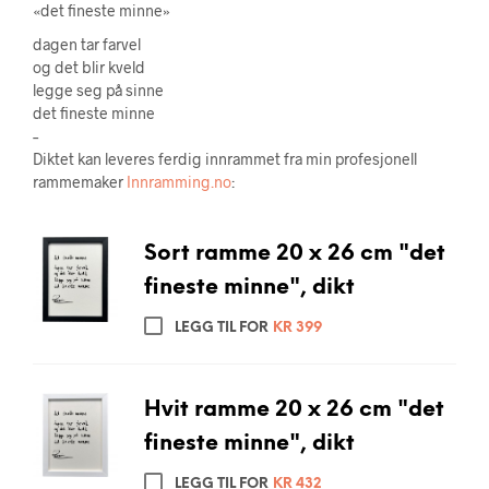
«det fineste minne»
dagen tar farvel
og det blir kveld
legge seg på sinne
det fineste minne
–
Diktet kan leveres ferdig innrammet fra min profesjonell
rammemaker
Innramming.no
:
Sort ramme 20 x 26 cm "det
fineste minne", dikt
LEGG TIL FOR
KR
399
Hvit ramme 20 x 26 cm "det
fineste minne", dikt
LEGG TIL FOR
KR
432