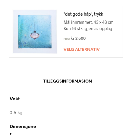
"det gode håp", trykk
Mål innrammet: 43 x 43 cm
Kun 16 stk igjen av opplag!
kr
2 500
FRA:
VELG ALTERNATIV
TILLEGGSINFORMASJON
Vekt
0,5 kg
Dimensjone
r