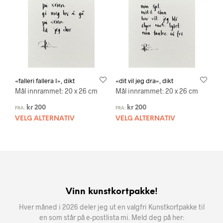
«falleri fallera I», dikt
«dit vil jeg dra», dikt
Mål innrammet: 20 x 26 cm
Mål innrammet: 20 x 26 cm
kr
200
kr
200
FRA:
FRA:
VELG ALTERNATIV
VELG ALTERNATIV
Vinn kunstkortpakke!
Hver måned i 2026 deler jeg ut en valgfri Kunstkortpakke til
en som står på e-postlista mi. Meld deg på her: