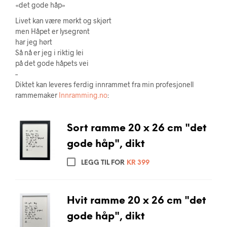
«det gode håp»
Livet kan være mørkt og skjørt
men Håpet er lysegrønt
har jeg hørt
Så nå er jeg i riktig lei
på det gode håpets vei
–
Diktet kan leveres ferdig innrammet fra min profesjonell
rammemaker
Innramming.no
:
Sort ramme 20 x 26 cm "det
gode håp", dikt
LEGG TIL FOR
KR
399
Hvit ramme 20 x 26 cm "det
gode håp", dikt