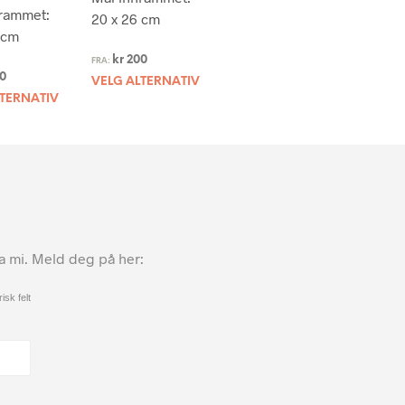
rammet:
20 x 26 cm
 cm
kr
200
FRA:
0
VELG ALTERNATIV
LTERNATIV
ta mi. Meld deg på her:
isk felt