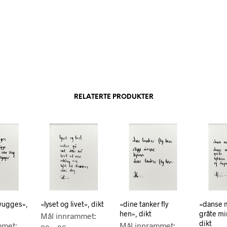
RELATERTE PRODUKTER
vugges»,
«lyset og livet», dikt
«dine tanker fly
«danse m
hen», dikt
gråte mi
Mål innrammet:
dikt
mmet:
Mål innrammet: