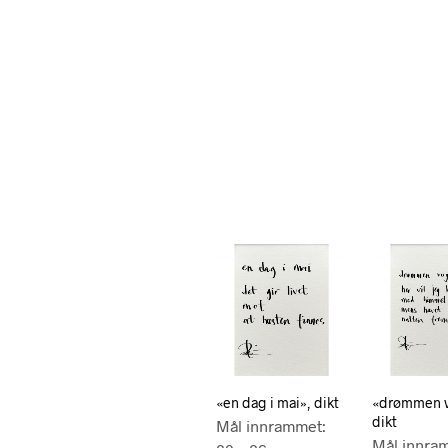
«en dag i mai», dikt
«drømmen 
dikt
Mål innrammet:
Mål innra