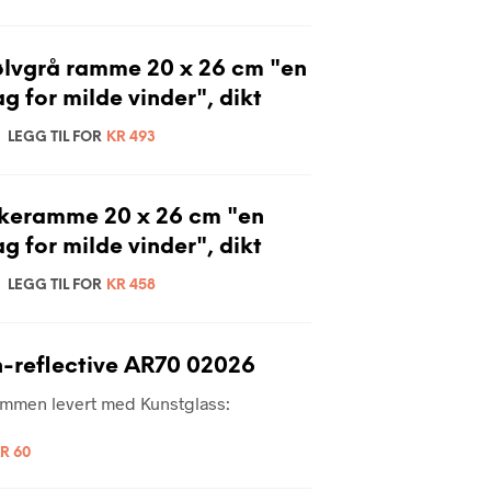
ølvgrå ramme 20 x 26 cm "en
g for milde vinder", dikt
LEGG TIL FOR
KR
493
ikeramme 20 x 26 cm "en
g for milde vinder", dikt
LEGG TIL FOR
KR
458
-reflective AR70 02026
rammen levert med Kunstglass:
R
60