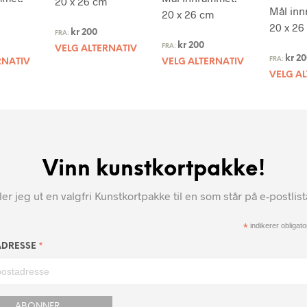
20 x 26 cm
Mål inn
20 x 26 cm
20 x 26
kr
200
FRA:
kr
200
FRA:
VELG ALTERNATIV
kr
20
FRA:
RNATIV
VELG ALTERNATIV
VELG A
Vinn kunstkortpakke!
r jeg ut en valgfri Kunstkortpakke til en som står på e-postlis
*
indikerer obligator
*
ADRESSE