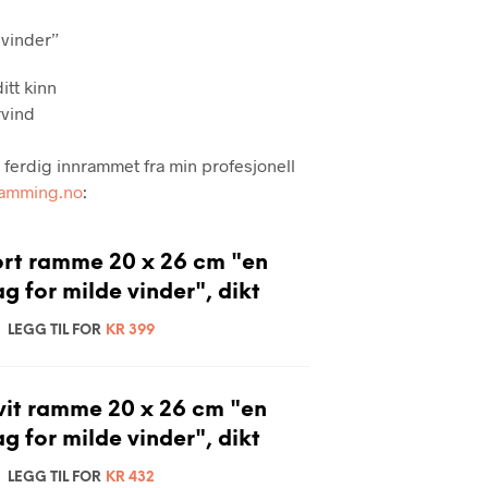
P
R
 vinder”
O
D
itt kinn
U
vind
K
T
E
s ferdig innrammet fra min profesjonell
R
ramming.no
:
I
H
A
ort ramme 20 x 26 cm "en
N
D
g for milde vinder", dikt
L
E
LEGG TIL FOR
KR
399
K
U
R
vit ramme 20 x 26 cm "en
V
E
g for milde vinder", dikt
N
.
LEGG TIL FOR
KR
432