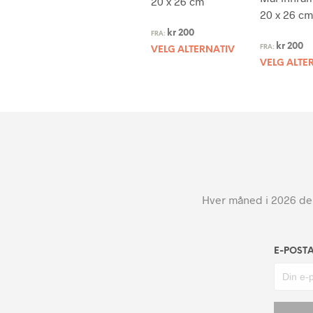
20 x 26 cm
20 x 26 cm
kr
200
FRA:
kr
200
FRA:
VELG ALTERNATIV
VELG ALTE
Hver måned i 2026 dele
E-POST