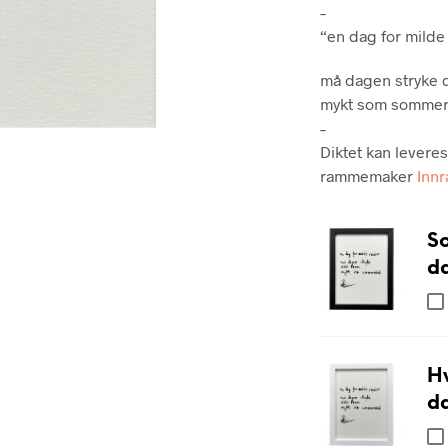
–
“en dag for milde
må dagen stryke d
mykt som sommer
–
Diktet kan levere
rammemaker
Inn
S
da
H
da