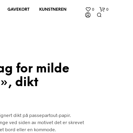
0
0
GAVEKORT
KUNSTNEREN
ag for milde
», dikt
D
U
H
A
R
I
gnert dikt på passepartout-papir.
N
G
henge ved siden av motivet det er skrevet
E
på et bord eller en kommode.
N