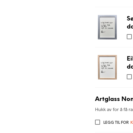
S
da
E
da
Artglass Non
Hukk av for å få 
LEGG TIL FOR
K