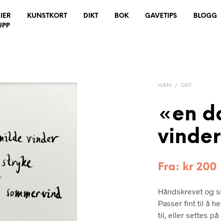
IER
KUNSTKORT
DIKT
BOK
GAVETIPS
BLOGG
UPP
HJEM
/
DIKT
«en d
vinder
Fra:
kr
200
Håndskrevet og si
Passer fint til å 
til, eller settes 