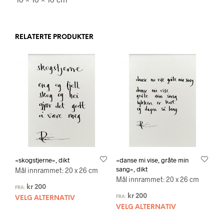
RELATERTE PRODUKTER
«skogstjerne», dikt
«danse mi vise, gråte min
sang», dikt
Mål innrammet: 20 x 26 cm
Mål innrammet: 20 x 26 cm
kr
200
FRA:
kr
200
FRA:
VELG ALTERNATIV
VELG ALTERNATIV