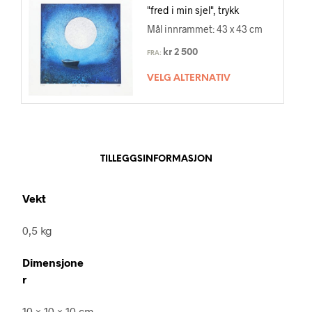
"fred i min sjel", trykk
Mål innrammet: 43 x 43 cm
kr
2 500
FRA:
VELG ALTERNATIV
TILLEGGSINFORMASJON
Vekt
0,5 kg
Dimensjone
r
10 × 10 × 10 cm