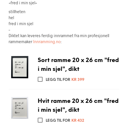
«fred i min sjel»
stillheten
hel
fred i min sjel
–
Diktet kan leveres ferdig innrammet fra min profesjonell
rammemaker
Innramming.no
:
Sort ramme 20 x 26 cm "fred
i min sjel", dikt
LEGG TIL FOR
KR
399
Hvit ramme 20 x 26 cm "fred
i min sjel", dikt
LEGG TIL FOR
KR
432