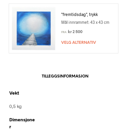
"fremtidsdag", trykk
Mål innrammet: 43 x 43 cm
kr
2 500
FRA:
VELG ALTERNATIV
TILLEGGSINFORMASJON
Vekt
0,5 kg
Dimensjone
r