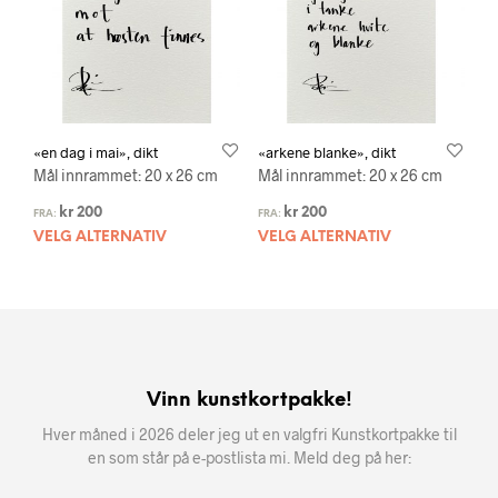
«en dag i mai», dikt
«arkene blanke», dikt
Mål innrammet: 20 x 26 cm
Mål innrammet: 20 x 26 cm
kr
200
kr
200
FRA:
FRA:
VELG ALTERNATIV
VELG ALTERNATIV
Vinn kunstkortpakke!
Hver måned i 2026 deler jeg ut en valgfri Kunstkortpakke til
en som står på e-postlista mi. Meld deg på her: