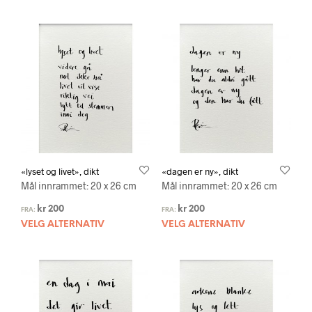
«lyset og livet», dikt
«dagen er ny», dikt
Mål innrammet: 20 x 26 cm
Mål innrammet: 20 x 26 cm
kr
200
kr
200
FRA:
FRA:
VELG ALTERNATIV
VELG ALTERNATIV