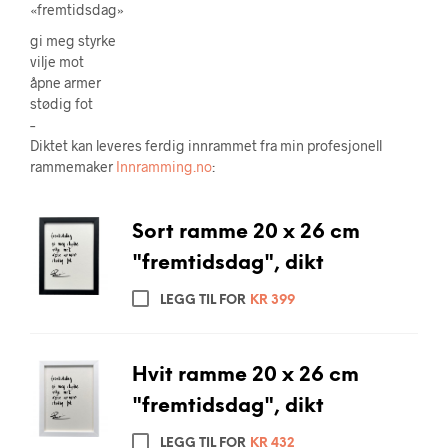
«fremtidsdag»
gi meg styrke
vilje mot
åpne armer
stødig fot
–
Diktet kan leveres ferdig innrammet fra min profesjonell
rammemaker
Innramming.no
:
Sort ramme 20 x 26 cm
"fremtidsdag", dikt
LEGG TIL FOR
KR
399
Hvit ramme 20 x 26 cm
"fremtidsdag", dikt
LEGG TIL FOR
KR
432