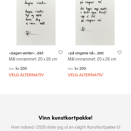
«dagen venter», dikt
«på vingene nå», dikt
Mål innrammet: 20 x 26 cm
Mål innrammet: 20 x 26 cm
kr
200
kr
200
FRA:
FRA:
VELG ALTERNATIV
VELG ALTERNATIV
Vinn kunstkortpakke!
Hver måned i 2026 deler jeg ut en valgfri Kunstkortpakke til