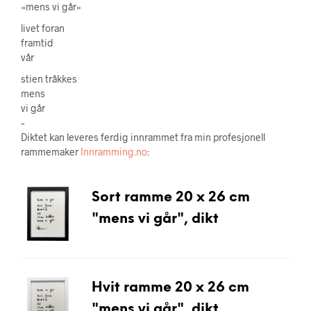
«mens vi går»
livet foran
framtid
vår
stien tråkkes
mens
vi går
–
Diktet kan leveres ferdig innrammet fra min profesjonell
rammemaker
Innramming.no
:
Sort ramme 20 x 26 cm
"mens vi går", dikt
Hvit ramme 20 x 26 cm
"mens vi går", dikt