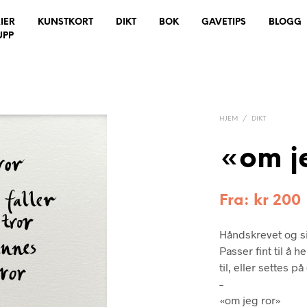
IER
KUNSTKORT
DIKT
BOK
GAVETIPS
BLOGG
UPP
HJEM
/
DIKT
«om je
Fra:
kr
200
Håndskrevet og si
Passer fint til å 
til, eller settes 
–
«om jeg ror»