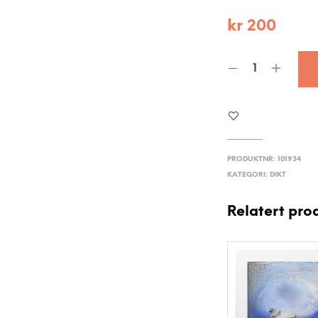
kr
200
PRODUKTNR:
101934
KATEGORI:
DIKT
Relatert pro