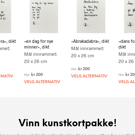
dra», dikt
«en dag for nye
«Abrakadabra», dikt
«dans fo
minner», dikt
dikt
mmet:
Mål innrammet:
Mål innrammet:
Mål inn
20 x 26 cm
20 x 26 cm
20 x 26
kr
200
FRA:
kr
200
kr
20
FRA:
FRA:
RNATIV
VELG ALTERNATIV
VELG ALTERNATIV
VELG A
Vinn kunstkortpakke!