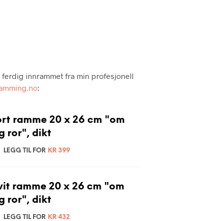
P
R
O
D
U
K
T
E
s ferdig innrammet fra min profesjonell
R
ramming.no
:
I
H
A
ort ramme 20 x 26 cm "om
N
D
g ror", dikt
L
E
LEGG TIL FOR
KR
399
K
U
R
V
vit ramme 20 x 26 cm "om
E
g ror", dikt
N
.
LEGG TIL FOR
KR
432