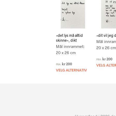
«det lys må alltid
«dit vil jeg 
skinne», dikt
Mål innra
Mål innrammet:
20 x 26 cm
20 x 26 cm
kr
200
FRA:
kr
200
FRA:
VELG ALTE
VELG ALTERNATIV