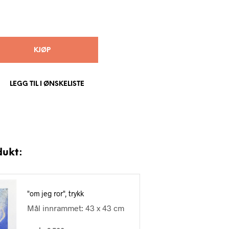
KJØP
LEGG TIL I ØNSKELISTE
dukt:
"om jeg ror", trykk
Mål innrammet: 43 x 43 cm