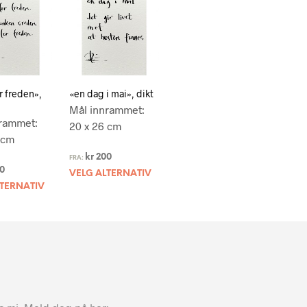
r freden»,
«en dag i mai», dikt
Mål innrammet:
rammet:
20 x 26 cm
 cm
kr
200
FRA:
0
VELG ALTERNATIV
LTERNATIV