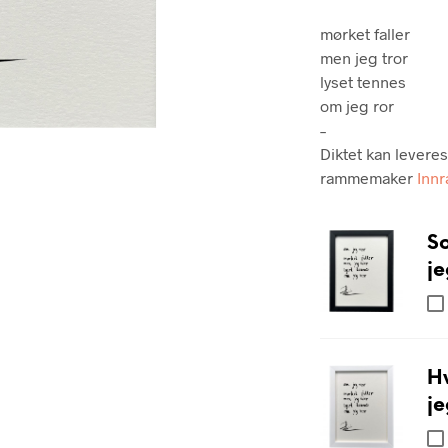
mørket faller
men jeg tror
lyset tennes
om jeg ror
–
Diktet kan levere
rammemaker
Inn
S
je
H
je