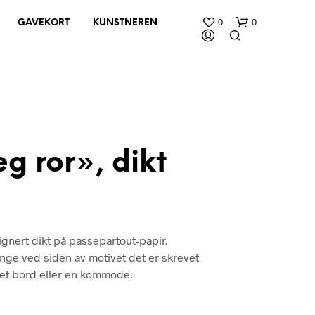
0
0
GAVEKORT
KUNSTNEREN
g ror», dikt
D
U
H
A
gnert dikt på passepartout-papir.
R
henge ved siden av motivet det er skrevet
I
N
på et bord eller en kommode.
G
E
N