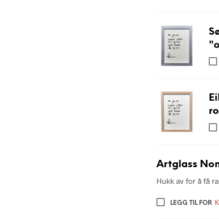
S
"o
E
ro
Artglass Non
Hukk av for å få 
LEGG TIL FOR
K