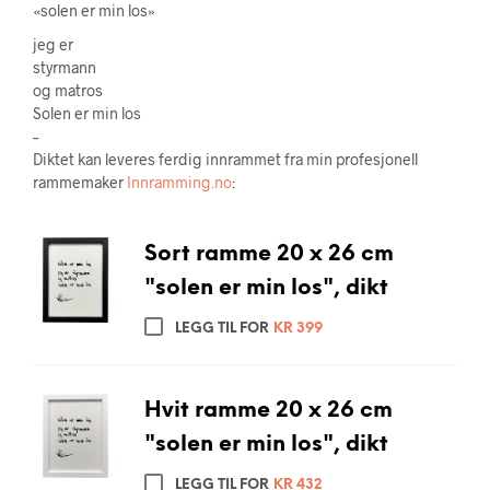
«solen er min los»
jeg er
styrmann
og matros
Solen er min los
–
Diktet kan leveres ferdig innrammet fra min profesjonell
rammemaker
Innramming.no
:
Sort ramme 20 x 26 cm
"solen er min los", dikt
LEGG TIL FOR
KR
399
Hvit ramme 20 x 26 cm
"solen er min los", dikt
LEGG TIL FOR
KR
432