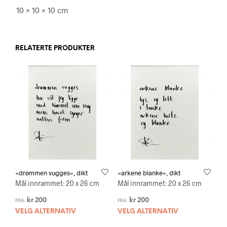
10 × 10 × 10 cm
RELATERTE PRODUKTER
«drømmen vugges», dikt
«arkene blanke», dikt
Mål innrammet: 20 x 26 cm
Mål innrammet: 20 x 26 cm
kr
200
kr
200
FRA:
FRA:
VELG ALTERNATIV
VELG ALTERNATIV