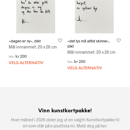
«dagen er ny», dikt
«det lys må alltid skinne»,
dikt
Mål innrammet: 20 x 26 cm
Mål innrammet: 20 x 26 cm
kr
200
FRA:
kr
200
FRA:
VELG ALTERNATIV
VELG ALTERNATIV
Vinn kunstkortpakke!
Hver måned i 2026 deler jeg ut en valgfri Kunstkortpakke til
en som står på e-postlista mi. Meld deg på her: