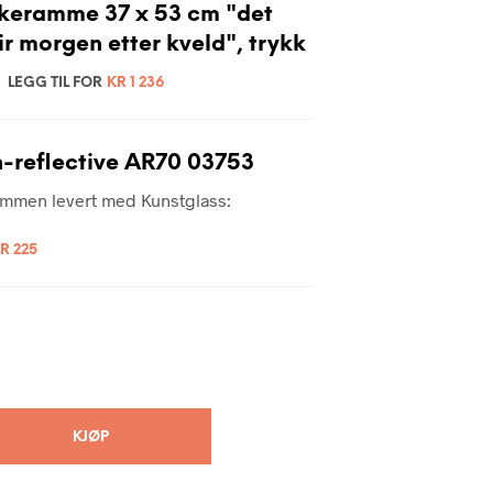
ikeramme 37 x 53 cm "det
ir morgen etter kveld", trykk
LEGG TIL FOR
KR
1 236
-reflective AR70 03753
rammen levert med Kunstglass:
R
225
KJØP