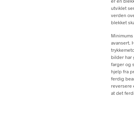
er en blekk
utviklet se
verden ove
blekket ska
Minimums ho
avansert. 
trykkemeto
bilder har
farger og s
hjelp fra p
ferdig bear
reversere e
at det ferd