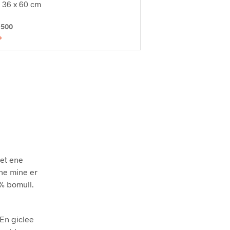
 36 x 60 cm
 500
P
det ene
ene mine er
 % bomull.
 En giclee