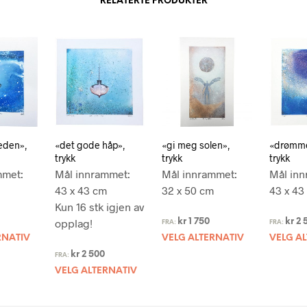
RELATERTE PRODUKTER
reden»,
«det gode håp»,
«gi meg solen»,
«drømme
trykk
trykk
trykk
mmet:
Mål innrammet:
Mål innrammet:
Mål inn
43 x 43 cm
32 x 50 cm
43 x 43
Kun 16 stk igjen av
opplag!
kr
1 750
kr
2 
FRA:
FRA:
RNATIV
VELG ALTERNATIV
VELG A
kr
2 500
FRA:
VELG ALTERNATIV