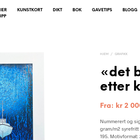
IER
KUNSTKORT
DIKT
BOK
GAVETIPS
BLOGG
UPP
HJEM
/
GRAFIKK
«det b
etter 
Fra:
kr
2 00
Nummerert og sig
gram/m2 syrefritt
195. Motivformat: