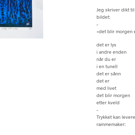
Jeg skriver dikt t
bildet:
–
«det blir morgen 
det er lys
i andre enden
når du er
i en tunell
det er sånn
det er
med livet
det blir morgen
etter kveld
–
Trykket kan lever
rammemaker: