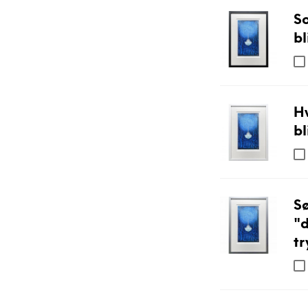
So
bl
Hv
bl
S
"d
tr