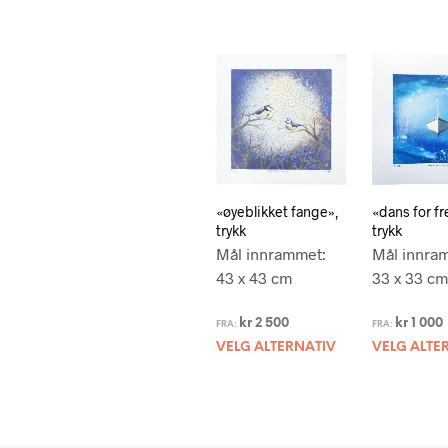
«øyeblikket fange»,
«dans for f
trykk
trykk
Mål innrammet:
Mål innra
43 x 43 cm
33 x 33 cm
kr
2 500
kr
1 000
FRA:
FRA:
VELG ALTERNATIV
VELG ALTE