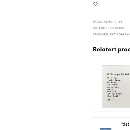
PRODUKTNR:
101196
KATEGORI:
GRAFIKK
STIKKORD:
BÅT SOM SY
Relatert pro
"det