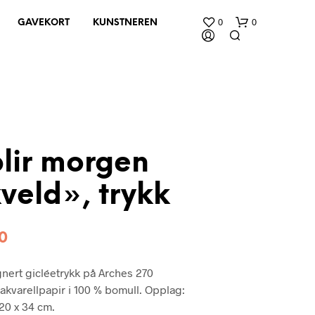
0
0
GAVEKORT
KUNSTNEREN
lir morgen
kveld», trykk
D
U
H
A
0
R
I
nert gicléetrykk på Arches 270
N
G
 akvarellpapir i 100 % bomull. Opplag:
E
 20 x 34 cm.
N