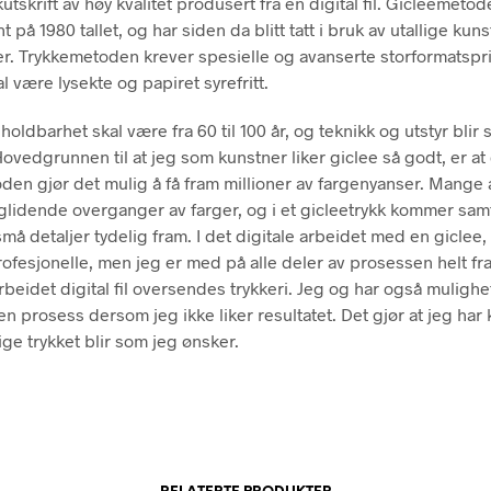
utskrift av høy kvalitet produsert fra en digital fil. Gicleemeto
nt på 1980 tallet, og har siden da blitt tatt i bruk av utallige kun
r. Trykkemetoden krever spesielle og avanserte storformatspri
l være lysekte og papiret syrefritt.
ldbarhet skal være fra 60 til 100 år, og teknikk og utstyr blir 
Hovedgrunnen til at jeg som kunstner liker giclee så godt, er a
den gjør det mulig å få fram millioner av fargenyanser. Mange
 glidende overganger av farger, og i et gicleetrykk kommer sam
må detaljer tydelig fram. I det digitale arbeidet med en giclee,
rofesjonelle, men jeg er med på alle deler av prosessen helt fra
beidet digital fil oversendes trykkeri. Jeg og har også mulighet
n prosess dersom jeg ikke liker resultatet. Det gjør at jeg har 
ige trykket blir som jeg ønsker.