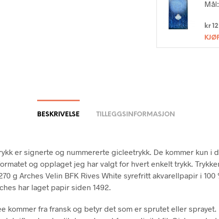
Mål:
kr
12
KJØ
BESKRIVELSE
TILLEGGSINFORMASJON
trykk er signerte og nummererte gicleetrykk. De kommer kun i 
ormatet og opplaget jeg har valgt for hvert enkelt trykk. Trykk
270 g Arches Velin BFK Rives White syrefritt akvarellpapir i 100
ches har laget papir siden 1492.
ee kommer fra fransk og betyr det som er sprutet eller sprayet.