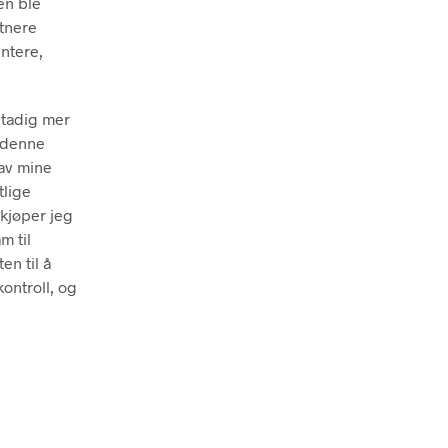
den ble
stnere
ntere,
stadig mer
t denne
 av mine
tlige
 kjøper jeg
m til
en til å
kontroll, og