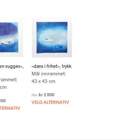
n vugges»,
«dans i frihet», trykk
Mål innrammet:
rammet:
43 x 43 cm
 cm
kr
2 500
FRA:
500
VELG ALTERNATIV
LTERNATIV