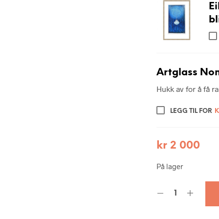
E
bl
Artglass Non
Hukk av for å få 
LEGG TIL FOR
K
kr
2 000
På lager