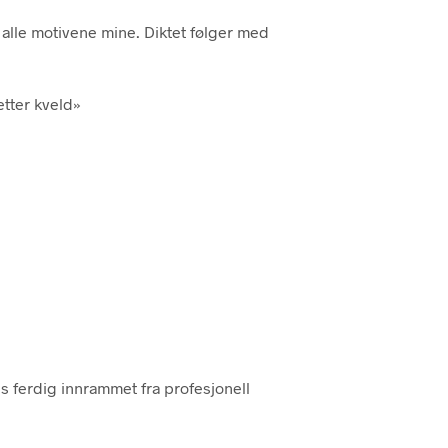
P
il alle motivene mine. Diktet følger med
R
O
D
U
etter kveld»
K
T
E
R
I
H
A
N
D
L
E
K
U
R
V
es ferdig innrammet fra profesjonell
E
N
.