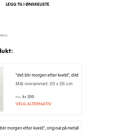
LEGG TIL I ØNSKELISTE
MBOL
dukt:
"det blir morgen etter kveld", dikt
Mål innrammet: 20 x 26 cm
kr
200
FRA:
VELG ALTERNATIV
 blir morgen etter kveld", original på metall