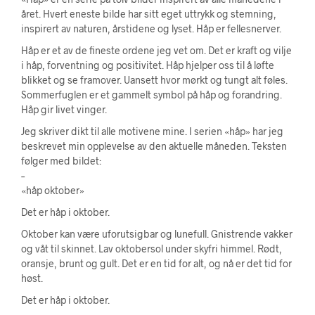
året. Hvert eneste bilde har sitt eget uttrykk og stemning,
inspirert av naturen, årstidene og lyset. Håp er fellesnerver.
Håp er et av de fineste ordene jeg vet om. Det er kraft og vilje
i håp, forventning og positivitet. Håp hjelper oss til å løfte
blikket og se framover. Uansett hvor mørkt og tungt alt føles.
Sommerfuglen er et gammelt symbol på håp og forandring.
Håp gir livet vinger.
Jeg skriver dikt til alle motivene mine. I serien «håp» har jeg
beskrevet min opplevelse av den aktuelle måneden. Teksten
følger med bildet:
–
«håp oktober»
Det er håp i oktober.
Oktober kan være uforutsigbar og lunefull. Gnistrende vakker
og våt til skinnet. Lav oktobersol under skyfri himmel. Rødt,
oransje, brunt og gult. Det er en tid for alt, og nå er det tid for
høst.
Det er håp i oktober.
–