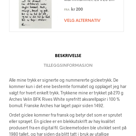
kr
200
FRA:
VELG ALTERNATIV
BESKRIVELSE
TILLEGGSINFORMASJON
Alle mine trykk er signerte og nummererte gicleetrykk. De
kommer kun i det ene bestemte formatet og opplaget jeg har
valgt for hvert enkelt trykk. Trykkene mine er trykket på 270 g
Arches Velin BFK Rives White syrefritt akvarellpapir i 100 %
bomull. Franske Arches har laget papir siden 1492.
Ordet giclee kommer fra fransk og betyr det som er sprutet
eller sprayet. En giclee er en blekkutskrift av høy kvalitet
produsert fra en digital fil. Gicleemetoden ble utviklet sent på
1980 tallet, og har siden da blitt tatt i bruk av utallige