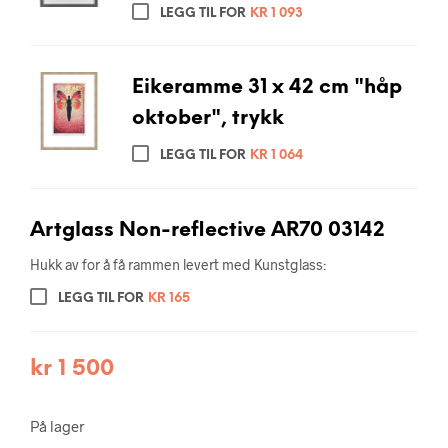
LEGG TIL FOR
KR
1 093
Eikeramme 31 x 42 cm "håp
oktober", trykk
LEGG TIL FOR
KR
1 064
Artglass Non-reflective AR70 03142
Hukk av for å få rammen levert med Kunstglass:
LEGG TIL FOR
KR
165
kr
1 500
På lager