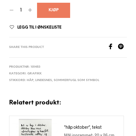
KJØP
LEGG TIL I ØNSKELISTE
SHARE THIS PRODUCT
PRODUKTNR:
101453
KATEGORI:
GRAFIKK
STIKKORD:
HÅP
,
LINDESNES
,
SOMMERFUGL SOM SYMBOL
Relatert produkt:
"håp oktober", tekst
Mål innrammet: 20 x 26 cm