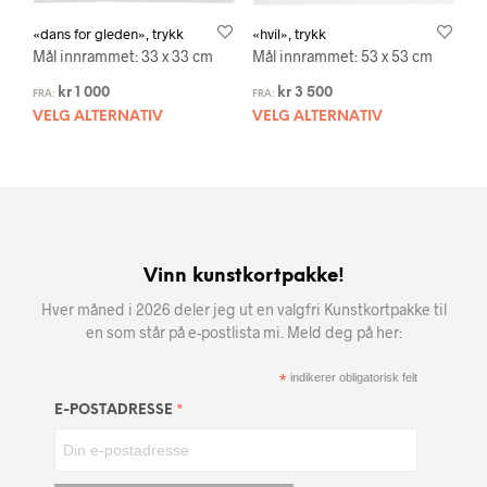
«dans for gleden», trykk
«hvil», trykk
Mål innrammet: 33 x 33 cm
Mål innrammet: 53 x 53 cm
kr
1 000
kr
3 500
FRA:
FRA:
VELG ALTERNATIV
VELG ALTERNATIV
Vinn kunstkortpakke!
Hver måned i 2026 deler jeg ut en valgfri Kunstkortpakke til
en som står på e-postlista mi. Meld deg på her:
*
indikerer obligatorisk felt
*
E-POSTADRESSE