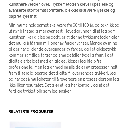
kunstnere verden over. Trykkemetoden krever spesielle og
avanserte storformatsprintere, blekket skal være lysekte og
papiret syrefritt.
Minimums holdbarhet skal være fra 60 til 100 år, og teknikk og
utstyr blir stadig mer avansert. Hovedgrunnen til at jeg som
kunstner liker giclee så godt, er at denne trykkemetoden gjør
det mulig å få fram millioner av fargenyanser. Mange av mine
bilder har glidende overganger av farger, og i et gicleetrykk
kommer samtlige farger og små detaljer tydelig fram. I det
digitale arbeidet med en giclee, kjøper jeg hjelp fra
profesjonelle, men jeg er med på alle deler av prosessen helt
fram til ferdig bearbeidet digital fil oversendes trykkeri. Jeg
og har også muligheten til å reversere en prosess dersom jeg
ikke liker resultatet. Det gjør at jeg har kontroll, og at det
ferdige trykket blir som jeg ønsker.
RELATERTE PRODUKTER