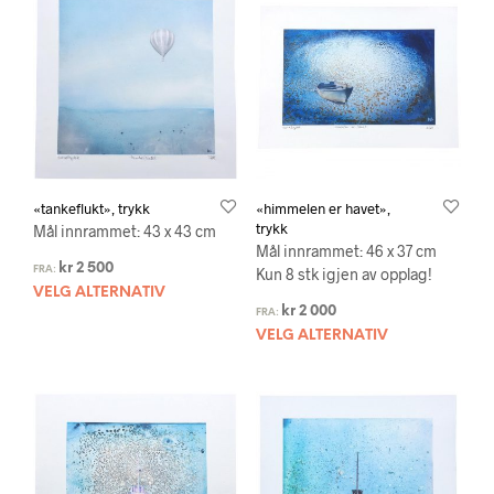
«tankeflukt», trykk
«himmelen er havet»,
trykk
Mål innrammet: 43 x 43 cm
Mål innrammet: 46 x 37 cm
kr
2 500
FRA:
Kun 8 stk igjen av opplag!
VELG ALTERNATIV
kr
2 000
FRA:
VELG ALTERNATIV