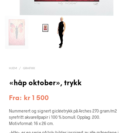
HJEM
/
GRAFIKK
«håp oktober», trykk
Fra:
kr
1 500
Nummerert og signert gicléetrykk på Arches 270 gram/m2
syrefritt akvarellpapir i 100 % bomull. Opplag: 200.
Motivformat: 16 x 26 cm.
«Håp» er en serie på tolv bilder inspirert av alle månedene i