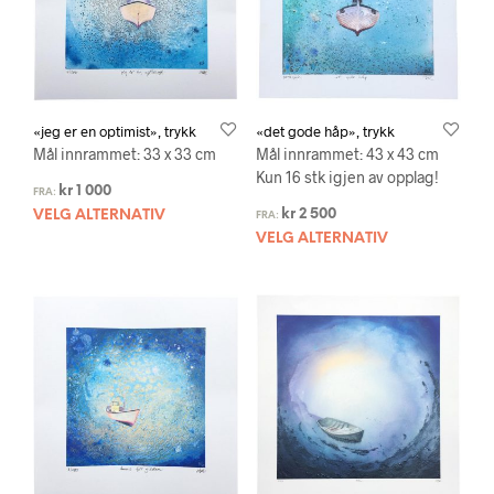
«jeg er en optimist», trykk
«det gode håp», trykk
Mål innrammet: 33 x 33 cm
Mål innrammet: 43 x 43 cm
Kun 16 stk igjen av opplag!
kr
1 000
FRA:
kr
2 500
VELG ALTERNATIV
FRA:
VELG ALTERNATIV