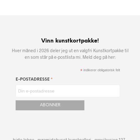
Vinn kunstkortpakke!
Hver måned i 2026 deler jeg ut en valgfri Kunstkortpakke til
en som står på e-postlista mi. Meld deg på her:
*
indikerer obligatorisk felt
*
E-POSTADRESSE
birte lohne - pyramidehuset kunstgalleri - grovikveien 127 -