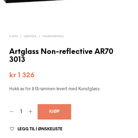
HJEM
/
GRAFIKK
/
INNRAMMING
Artglass Non-reflective AR70
3013
kr
1 326
Hukk av for å få rammen levert med Kunstglass:
KJØP
LEGG TIL I ØNSKELISTE