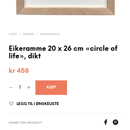
HJEM
/
GRAFIKK
/
INNRAMMING
Eikeramme 20 x 26 cm «circle of
life», dikt
kr
458
KJØP
LEGG TIL I ØNSKELISTE
SHARE THIS PRODUCT