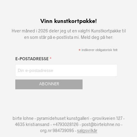
Vinn kunstkortpakke!
Hver måned i 2026 deler jeg ut en valgfri Kunstkortpakke til
en som står på e-postlista mi. Meld deg på her:
*
indikerer obligatorisk felt
*
E-POSTADRESSE
birte lohne - pyramidehuset kunstgalleri - grovikveien 127 -
4635 kristiansand - +4793028126 - post@birtelohne.no -
org.nr 984739095 -
salgsvilkår