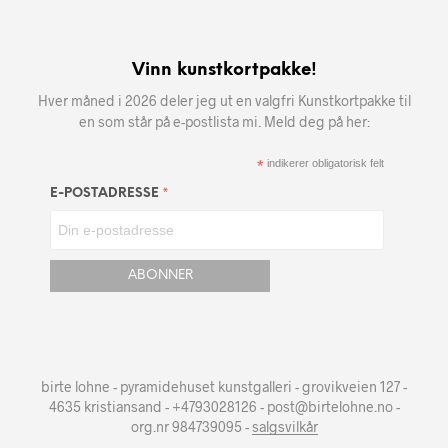
Vinn kunstkortpakke!
Hver måned i 2026 deler jeg ut en valgfri Kunstkortpakke til
en som står på e-postlista mi. Meld deg på her:
*
indikerer obligatorisk felt
*
E-POSTADRESSE
birte lohne - pyramidehuset kunstgalleri - grovikveien 127 -
4635 kristiansand - +4793028126 - post@birtelohne.no -
org.nr 984739095 -
salgsvilkår