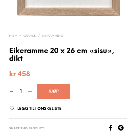
HJEM
/
GRAFIKK
/
INNRAMMING
Eikeramme 20 x 26 cm «sisu»,
dikt
kr
458
KJØP
LEGG TIL I ØNSKELISTE
SHARE THIS PRODUCT