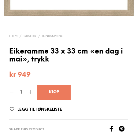
HJEM
/
GRAFIKK
/
INNRAMMING
Eikeramme 33 x 33 cm «en dag i
mai», trykk
kr
949
KJØP
LEGG TIL I ØNSKELISTE
SHARE THIS PRODUCT