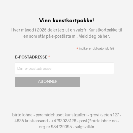
Vinn kunstkortpakke!
Hver måned i 2026 deler jeg ut en valgfri Kunstkortpakke til
en som står på e-postlista mi. Meld deg på her:
*
indikerer obligatorisk felt
*
E-POSTADRESSE
birte lohne - pyramidehuset kunstgalleri - grovikveien 127 -
4635 kristiansand - +4793028126 - post@birtelohne.no -
org.nr 984739095 -
salgsvilkår