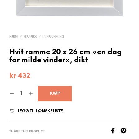
HJEM
/
GRAFIKK
/
INNRAMMING
Hvit ramme 20 x 26 cm «en dag
for milde vinder», dikt
kr
432
KJØP
LEGG TIL I ØNSKELISTE
SHARE THIS PRODUCT