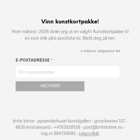
Vinn kunstkortpakke!
Hver måned i 2026 deler jeg ut en valgfri Kunstkortpakke til
en som står på e-postlista mi. Meld deg på her:
*
indikerer obligatorisk felt
*
E-POSTADRESSE
birte lohne - pyramidehuset kunstgalleri - grovikveien 127 -
4635 kristiansand - +4793028126 - post@birtelohne.no -
org.nr 984739095 -
salgsvilkår