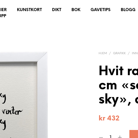
IER
KUNSTKORT
DIKT
BOK
GAVETIPS
BLOGG
UPP
HJEM
/
GRAFIKK
/
IN
Hvit 
cm «s
sky», 
kr
432