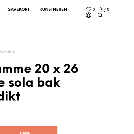
0
0
GAVEKORT
KUNSTNEREN
NRAMMING
ramme 20 x 26
e sola bak
D
U
H
dikt
A
R
I
N
G
E
N