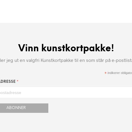
Vinn kunstkortpakke!
r jeg ut en valgfri Kunstkortpakke til en som står på e-postlis
*
indikerer obligator
*
ADRESSE