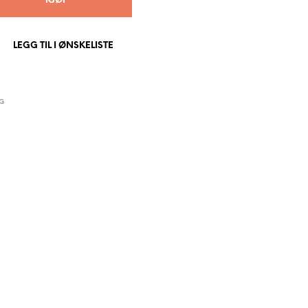
KJØP
P
R
O
LEGG TIL I ØNSKELISTE
D
U
K
T
E
G
R
I
H
A
N
D
L
E
K
U
R
V
E
N
.