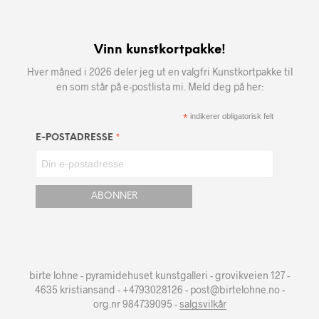
Vinn kunstkortpakke!
Hver måned i 2026 deler jeg ut en valgfri Kunstkortpakke til
en som står på e-postlista mi. Meld deg på her:
*
indikerer obligatorisk felt
*
E-POSTADRESSE
birte lohne - pyramidehuset kunstgalleri - grovikveien 127 -
4635 kristiansand - +4793028126 - post@birtelohne.no -
org.nr 984739095 -
salgsvilkår