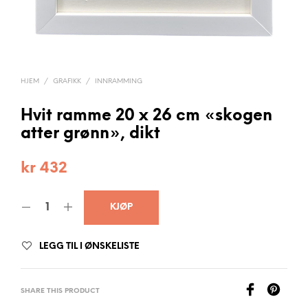
HJEM
/
GRAFIKK
/
INNRAMMING
Hvit ramme 20 x 26 cm «skogen
atter grønn», dikt
kr
432
KJØP
LEGG TIL I ØNSKELISTE
SHARE THIS PRODUCT