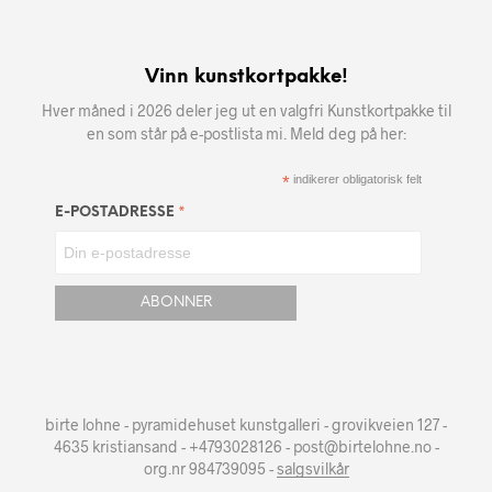
Vinn kunstkortpakke!
Hver måned i 2026 deler jeg ut en valgfri Kunstkortpakke til
en som står på e-postlista mi. Meld deg på her:
*
indikerer obligatorisk felt
*
E-POSTADRESSE
birte lohne - pyramidehuset kunstgalleri - grovikveien 127 -
4635 kristiansand - +4793028126 - post@birtelohne.no -
org.nr 984739095 -
salgsvilkår