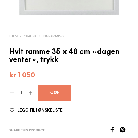
HJEM
/
GRAFIKK
/
INNRAMMING
Hvit ramme 35 x 48 cm «dagen
venter», trykk
kr
1 050
KJØP
LEGG TIL I ØNSKELISTE
SHARE THIS PRODUCT