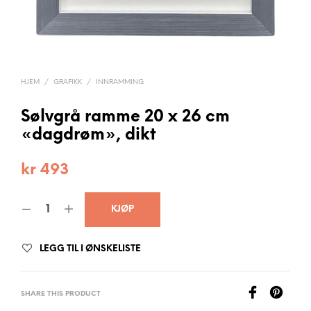
HJEM
/
GRAFIKK
/
INNRAMMING
Sølvgrå ramme 20 x 26 cm
«dagdrøm», dikt
kr
493
KJØP
LEGG TIL I ØNSKELISTE
SHARE THIS PRODUCT