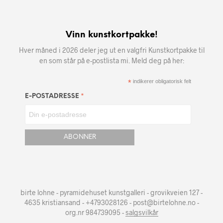
Vinn kunstkortpakke!
Hver måned i 2026 deler jeg ut en valgfri Kunstkortpakke til
en som står på e-postlista mi. Meld deg på her:
*
indikerer obligatorisk felt
*
E-POSTADRESSE
birte lohne - pyramidehuset kunstgalleri - grovikveien 127 -
4635 kristiansand - +4793028126 - post@birtelohne.no -
org.nr 984739095 -
salgsvilkår