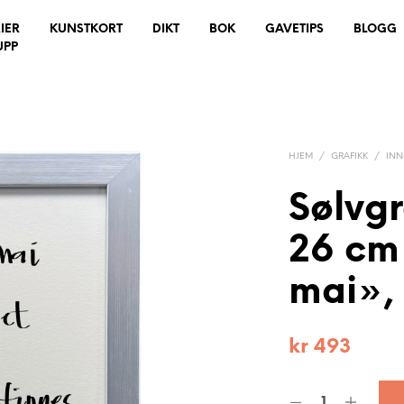
IER
KUNSTKORT
DIKT
BOK
GAVETIPS
BLOGG
UPP
HJEM
/
GRAFIKK
/
IN
Sølvg
26 cm
mai», 
kr
493