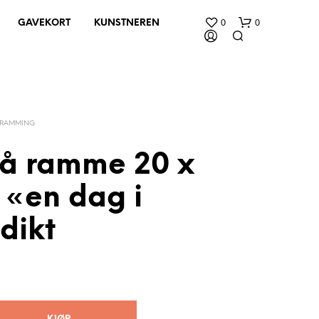
0
0
GAVEKORT
KUNSTNEREN
NRAMMING
rå ramme 20 x
 «en dag i
D
U
H
dikt
A
R
I
N
G
E
N