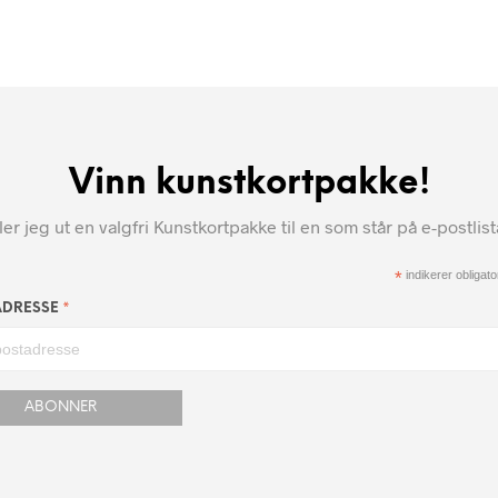
Vinn kunstkortpakke!
r jeg ut en valgfri Kunstkortpakke til en som står på e-postlis
*
indikerer obligator
*
ADRESSE