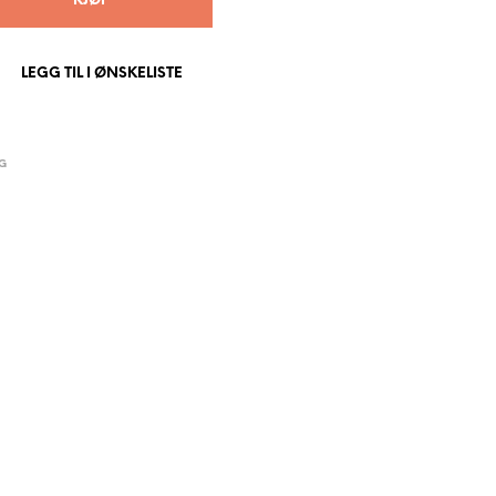
KJØP
P
R
O
LEGG TIL I ØNSKELISTE
D
U
K
T
E
G
R
I
H
A
N
D
L
E
K
U
R
V
E
N
.