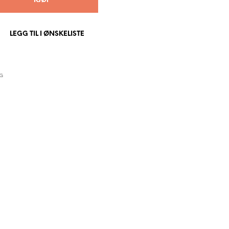
KJØP
P
R
O
LEGG TIL I ØNSKELISTE
D
U
K
T
E
G
R
I
H
A
N
D
L
E
K
U
R
V
E
N
.