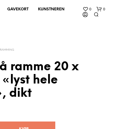
0
0
GAVEKORT
KUNSTNEREN
NRAMMING
rå ramme 20 x
«lyst hele
D
U
H
, dikt
A
R
I
N
G
E
N