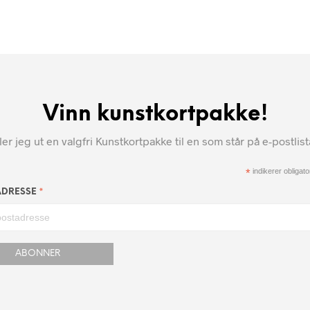
Vinn kunstkortpakke!
r jeg ut en valgfri Kunstkortpakke til en som står på e-postlis
*
indikerer obligator
*
ADRESSE