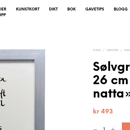
IER
KUNSTKORT
DIKT
BOK
GAVETIPS
BLOGG
UPP
HJEM
/
GRAFIKK
/
IN
Sølvg
26 cm 
natta»
kr
493