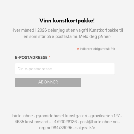
Vinn kunstkortpakke!
Hver måned i 2026 deler jeg ut en valgfri Kunstkortpakke til
en som står på e-postlista mi. Meld deg på her:
*
indikerer obligatorisk felt
*
E-POSTADRESSE
birte lohne - pyramidehuset kunstgalleri - grovikveien 127 -
4635 kristiansand - +4793028126 - post@birtelohne.no -
org.nr 984739095 -
salgsvilkår