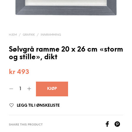
HJEM
/
GRAFIKK
/
INNRAMMING
Sølvgrå ramme 20 x 26 cm «storm
og stille», dikt
kr
493
KJØP
LEGG TIL I ØNSKELISTE
SHARE THIS PRODUCT