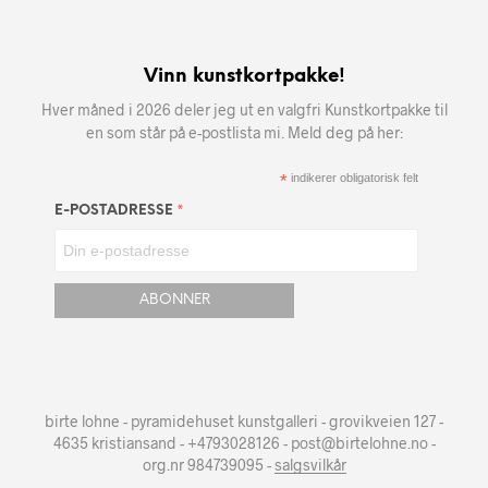
Vinn kunstkortpakke!
Hver måned i 2026 deler jeg ut en valgfri Kunstkortpakke til
en som står på e-postlista mi. Meld deg på her:
*
indikerer obligatorisk felt
*
E-POSTADRESSE
birte lohne - pyramidehuset kunstgalleri - grovikveien 127 -
4635 kristiansand - +4793028126 - post@birtelohne.no -
org.nr 984739095 -
salgsvilkår