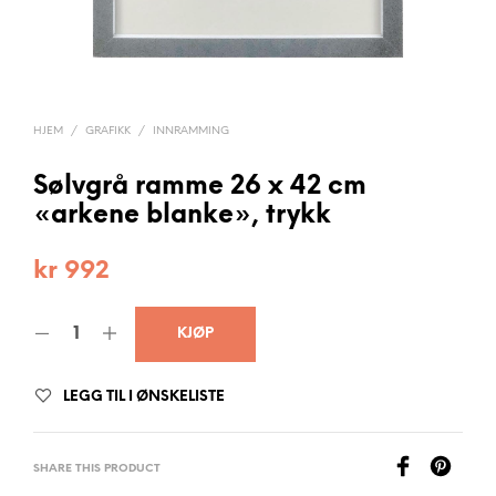
HJEM
/
GRAFIKK
/
INNRAMMING
Sølvgrå ramme 26 x 42 cm
«arkene blanke», trykk
kr
992
KJØP
LEGG TIL I ØNSKELISTE
SHARE THIS PRODUCT