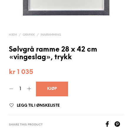
HJEM
/
GRAFIKK
/
INNRAMMING
Sølvgrå ramme 28 x 42 cm
«vingeslag», trykk
kr
1 035
KJØP
LEGG TIL I ØNSKELISTE
SHARE THIS PRODUCT