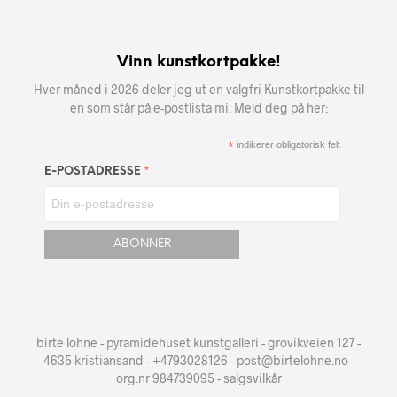
Vinn kunstkortpakke!
Hver måned i 2026 deler jeg ut en valgfri Kunstkortpakke til
en som står på e-postlista mi. Meld deg på her:
*
indikerer obligatorisk felt
*
E-POSTADRESSE
birte lohne - pyramidehuset kunstgalleri - grovikveien 127 -
4635 kristiansand - +4793028126 - post@birtelohne.no -
org.nr 984739095 -
salgsvilkår