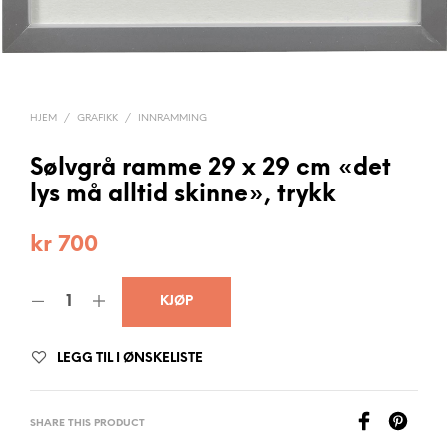
HJEM
/
GRAFIKK
/
INNRAMMING
Sølvgrå ramme 29 x 29 cm «det
lys må alltid skinne», trykk
kr
700
KJØP
LEGG TIL I ØNSKELISTE
SHARE THIS PRODUCT