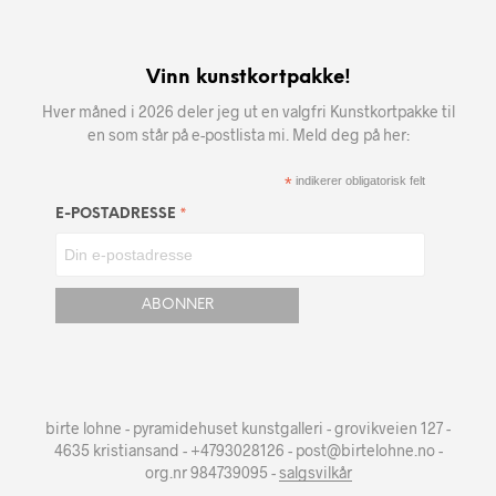
Vinn kunstkortpakke!
Hver måned i 2026 deler jeg ut en valgfri Kunstkortpakke til
en som står på e-postlista mi. Meld deg på her:
*
indikerer obligatorisk felt
*
E-POSTADRESSE
birte lohne - pyramidehuset kunstgalleri - grovikveien 127 -
4635 kristiansand - +4793028126 - post@birtelohne.no -
org.nr 984739095 -
salgsvilkår