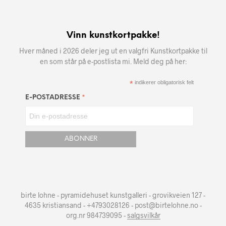
Vinn kunstkortpakke!
Hver måned i 2026 deler jeg ut en valgfri Kunstkortpakke til
en som står på e-postlista mi. Meld deg på her:
*
indikerer obligatorisk felt
*
E-POSTADRESSE
birte lohne - pyramidehuset kunstgalleri - grovikveien 127 -
4635 kristiansand - +4793028126 - post@birtelohne.no -
org.nr 984739095 -
salgsvilkår