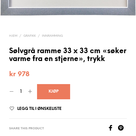
HJEM
/
GRAFIKK
/
INNRAMMING
Sølvgrå ramme 33 x 33 cm «søker
varme fra en stjerne», trykk
kr
978
KJØP
LEGG TIL I ØNSKELISTE
SHARE THIS PRODUCT