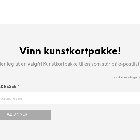
Vinn kunstkortpakke!
r jeg ut en valgfri Kunstkortpakke til en som står på e-postlis
*
indikerer obligator
*
ADRESSE