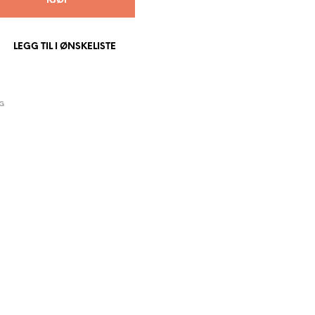
KJØP
P
R
O
LEGG TIL I ØNSKELISTE
D
U
K
T
E
G
R
I
H
A
N
D
L
E
K
U
R
V
E
N
.