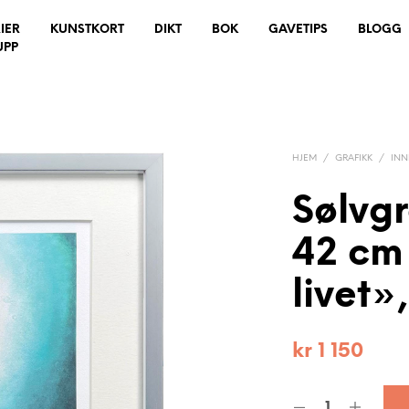
IER
KUNSTKORT
DIKT
BOK
GAVETIPS
BLOGG
UPP
HJEM
/
GRAFIKK
/
IN
Sølvg
42 cm 
livet»
kr
1 150