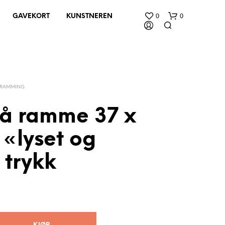
0
0
GAVEKORT
KUNSTNEREN
NRAMMING
rå ramme 37 x
«lyset og
D
U
H
, trykk
A
R
I
N
G
E
N