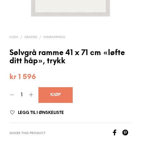
HJEM
/
GRAFIKK
/
INNRAMMING
Sølvgrå ramme 41 x 71 cm «løfte
ditt håp», trykk
kr
1 596
KJØP
LEGG TIL I ØNSKELISTE
SHARE THIS PRODUCT