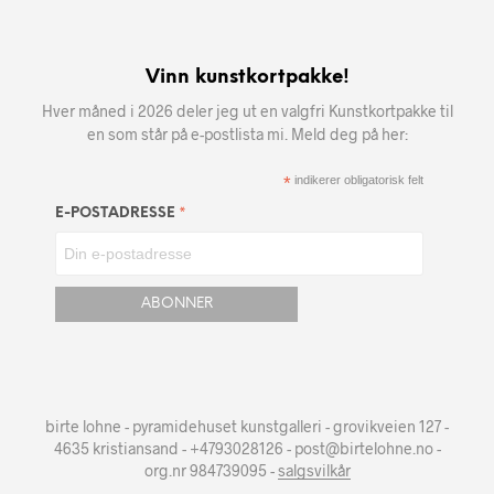
Vinn kunstkortpakke!
Hver måned i 2026 deler jeg ut en valgfri Kunstkortpakke til
en som står på e-postlista mi. Meld deg på her:
*
indikerer obligatorisk felt
*
E-POSTADRESSE
birte lohne - pyramidehuset kunstgalleri - grovikveien 127 -
4635 kristiansand - +4793028126 - post@birtelohne.no -
org.nr 984739095 -
salgsvilkår