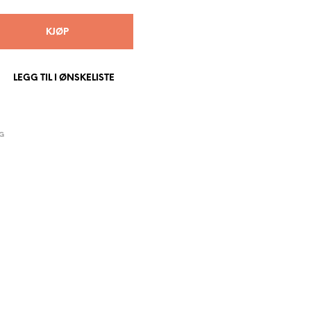
P
R
KJØP
O
D
U
K
LEGG TIL I ØNSKELISTE
T
E
R
I
G
H
A
N
D
L
E
K
U
R
V
E
N
.