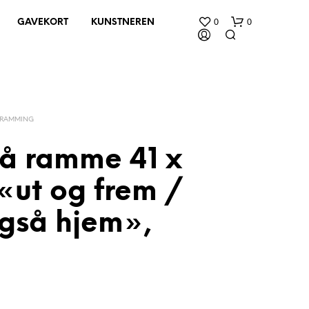
0
0
GAVEKORT
KUNSTNEREN
NRAMMING
rå ramme 41 x
«ut og frem /
D
U
H
gså hjem»,
A
R
I
N
G
E
N