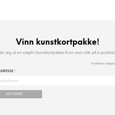
Vinn kunstkortpakke!
r jeg ut en valgfri Kunstkortpakke til en som står på e-postlis
*
indikerer obligator
*
ADRESSE