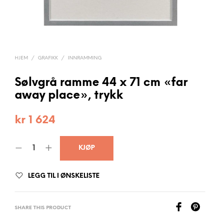
HJEM
/
GRAFIKK
/
INNRAMMING
Sølvgrå ramme 44 x 71 cm «far
away place», trykk
kr
1 624
KJØP
LEGG TIL I ØNSKELISTE
SHARE THIS PRODUCT