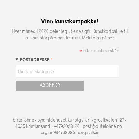
Vinn kunstkortpakke!
Hver måned i 2026 deler jeg ut en valgfri Kunstkortpakke til
en som står på e-postlista mi. Meld deg på her:
*
indikerer obligatorisk felt
*
E-POSTADRESSE
birte lohne - pyramidehuset kunstgalleri - grovikveien 127 -
4635 kristiansand - +4793028126 - post@birtelohne.no -
org.nr 984739095 -
salgsvilkår