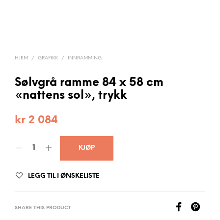
HJEM
/
GRAFIKK
/
INNRAMMING
Sølvgrå ramme 84 x 58 cm
«nattens sol», trykk
kr
2 084
KJØP
LEGG TIL I ØNSKELISTE
SHARE THIS PRODUCT