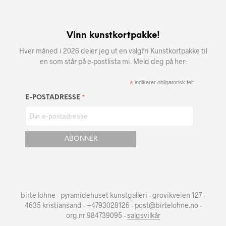
Vinn kunstkortpakke!
Hver måned i 2026 deler jeg ut en valgfri Kunstkortpakke til
en som står på e-postlista mi. Meld deg på her:
*
indikerer obligatorisk felt
*
E-POSTADRESSE
birte lohne - pyramidehuset kunstgalleri - grovikveien 127 -
4635 kristiansand - +4793028126 - post@birtelohne.no -
org.nr 984739095 -
salgsvilkår