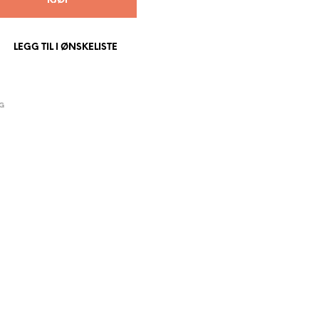
KJØP
P
R
O
LEGG TIL I ØNSKELISTE
D
U
K
T
E
G
R
I
H
A
N
D
L
E
K
U
R
V
E
N
.