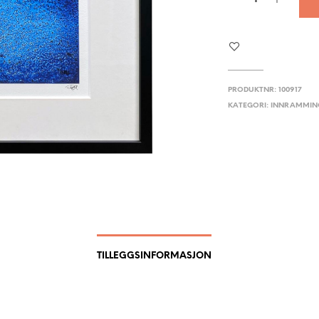
PRODUKTNR:
100917
KATEGORI:
INNRAMMIN
TILLEGGSINFORMASJON