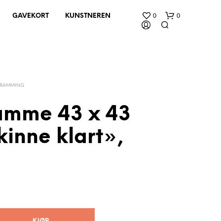
0
0
GAVEKORT
KUNSTNEREN
NRAMMING
ramme 43 x 43
inne klart»,
D
U
H
A
R
I
N
G
E
N