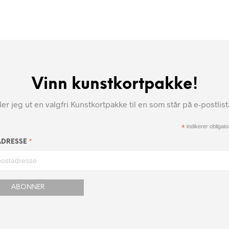
Vinn kunstkortpakke!
r jeg ut en valgfri Kunstkortpakke til en som står på e-postlis
*
indikerer obligator
*
ADRESSE