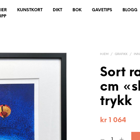
IER
KUNSTKORT
DIKT
BOK
GAVETIPS
BLOGG
UPP
HJEM
/
GRAFIKK
/
IN
Sort 
cm «sk
trykk
kr
1 064