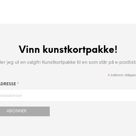
Vinn kunstkortpakke!
r jeg ut en valgfri Kunstkortpakke til en som står på e-postlis
*
indikerer obligator
*
ADRESSE