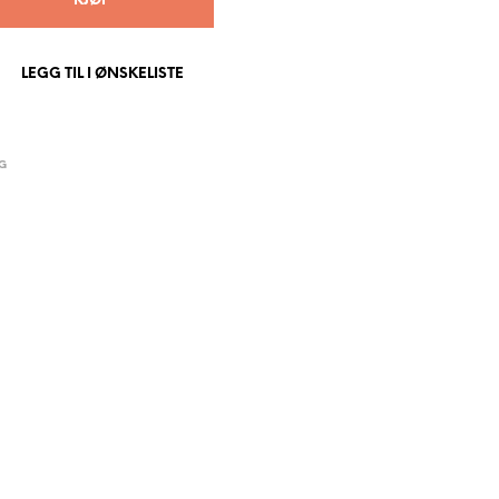
KJØP
P
R
O
LEGG TIL I ØNSKELISTE
D
U
K
T
E
G
R
I
H
A
N
D
L
E
K
U
R
V
E
N
.