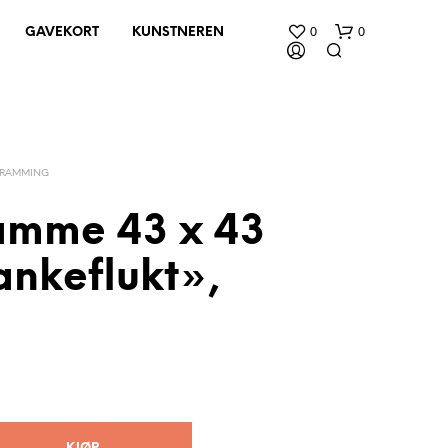
0
0
GAVEKORT
KUNSTNEREN
NRAMMING
ramme 43 x 43
ankeflukt»,
D
U
H
A
R
I
N
G
E
N