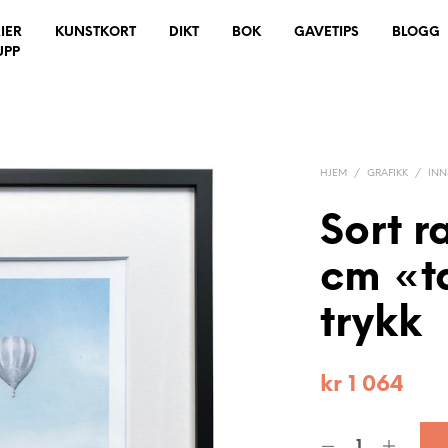
IER
KUNSTKORT
DIKT
BOK
GAVETIPS
BLOGG
UPP
HJEM
/
GRAFIKK
/
IN
Sort 
cm «t
trykk
kr
1 064