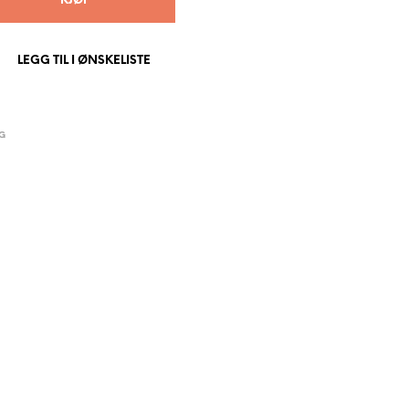
KJØP
P
R
O
LEGG TIL I ØNSKELISTE
D
U
K
T
E
G
R
I
H
A
N
D
L
E
K
U
R
V
E
N
.