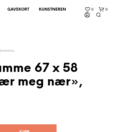
0
0
GAVEKORT
KUNSTNEREN
NRAMMING
ramme 67 x 58
ær meg nær»,
D
U
H
A
R
I
N
G
E
N