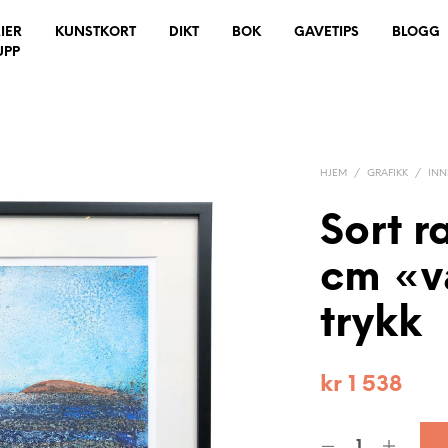
IER
KUNSTKORT
DIKT
BOK
GAVETIPS
BLOGG
UPP
HJEM
/
GRAFIKK
/
IN
Sort 
cm «v
trykk
kr
1 538