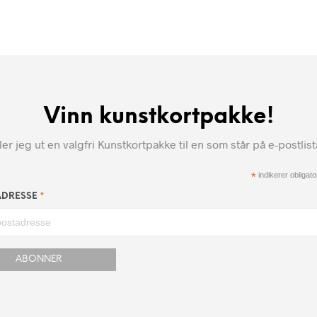
Vinn kunstkortpakke!
r jeg ut en valgfri Kunstkortpakke til en som står på e-postlis
*
indikerer obligator
*
ADRESSE