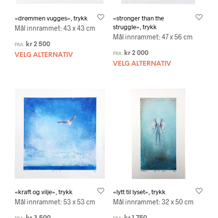
«drømmen vugges», trykk
«stronger than the
struggle», trykk
Mål innrammet: 43 x 43 cm
Mål innrammet: 47 x 56 cm
kr
2 500
FRA:
kr
2 000
FRA:
VELG ALTERNATIV
VELG ALTERNATIV
«kraft og vilje», trykk
«lytt til lyset», trykk
Mål innrammet: 53 x 53 cm
Mål innrammet: 32 x 50 cm