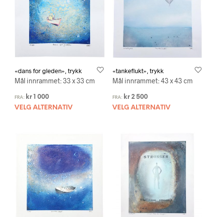
«dans for gleden», trykk
«tankeflukt», trykk
Mål innrammet: 33 x 33 cm
Mål innrammet: 43 x 43 cm
kr
1 000
kr
2 500
FRA:
FRA:
VELG ALTERNATIV
VELG ALTERNATIV