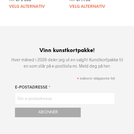
kr
3 500
kr
1 750
FRA:
FRA:
VELG ALTERNATIV
VELG ALTERNATIV
Vinn kunstkortpakke!
Hver måned i 2026 deler jeg ut en valgfri Kunstkortpakke til
en som står på e-postlista mi. Meld deg på her:
*
indikerer obligatorisk felt
*
E-POSTADRESSE