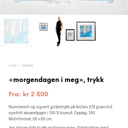
HJEM
/
GRAFIKK
«morgendagen i meg», trykk
Fra:
kr
2 500
Nummerert og signert gicléetrykk på Arches 270 gram/m2
syrefritt akvarellpapir i 100 % bomull. Opplag: 140.
Motivformat: 26 x 26 cm.
Jeg skriver dikt til alle motivene mine. Diktet følger med