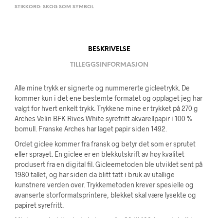
STIKKORD:
SKOG SOM SYMBOL
BESKRIVELSE
TILLEGGSINFORMASJON
Alle mine trykk er signerte og nummererte gicleetrykk. De
kommer kun i det ene bestemte formatet og opplaget jeg har
valgt for hvert enkelt trykk. Trykkene mine er trykket på 270 g
Arches Velin BFK Rives White syrefritt akvarellpapir i 100 %
bomull. Franske Arches har laget papir siden 1492.
Ordet giclee kommer fra fransk og betyr det som er sprutet
eller sprayet. En giclee er en blekkutskrift av høy kvalitet
produsert fra en digital fil. Gicleemetoden ble utviklet sent på
1980 tallet, og har siden da blitt tatt i bruk av utallige
kunstnere verden over. Trykkemetoden krever spesielle og
avanserte storformatsprintere, blekket skal være lysekte og
papiret syrefritt.