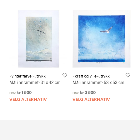
«vinter farvel», trykk
«kraft og vilje», trykk
Mål innrammet: 31 x 42 cm
Mål innrammet: 53 x 53 cm
kr
1 500
kr
3 500
FRA:
FRA:
VELG ALTERNATIV
VELG ALTERNATIV