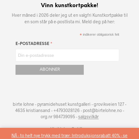
Vinn kunstkortpakke!
Hver måned i 2026 deler jeg ut en valgfri Kunstkortpakke til
en som står på e-postlista mi. Meld deg på her:
*
indikerer obligatorisk felt
*
E-POSTADRESSE
birte lohne - pyramidehuset kunstgalleri - grovikveien 127 -
4635 kristiansand - +4793028126 - post@birtelohne.no -
org.nr 984739095 -
salgsvilkår
Utviklet av
Optiflow
.
NÅ - to helt nye trykk med trær: Introduksjonsrabatt 40% - se