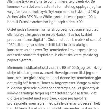
Alle mine trykk er signerte og nummererte gicleetrykk. De
kommer kun i det ene bestemte formatet og opplaget jeg har
valgt for hvert enkelt trykk. Trykkene mine er trykket på 270 g
Arches Velin BFK Rives White syrefritt akvarellpapir i 100 %
bomull. Franske Arches har laget papir siden 1492.
Ordet giclee kommer fra fransk og betyr det som er sprutet
eller sprayet. En giclee er en blekkutskrift av høy kvalitet
produsert fra en digital fil. Gicleemetoden ble utviklet sent på
1980 tallet, og har siden da blitt tatt i bruk av utallige
kunstnere verden over. Trykkemetoden krever spesielle og
avanserte storformatsprintere, blekket skal være lysekte og
papiret syrefritt.
Minimums holdbarhet skal være fra 60 til 100 år, og teknikk og
utstyr blir stadig mer avansert. Hovedgrunnen til at jeg som
kunstner liker giclee så godt, er at denne trykkemetoden gjør
det mulig å få fram millioner av fargenyanser. Mange av mine
bilder har glidende overganger av farger, og i et gicleetrykk
kommer samtlige farger og små detaljer tydelig fram. I det
digitale arbeidet med en giclee, kjøper jeg hjelp fra
profesjonelle, men jeg er med på alle deler av prosessen helt
fram til ferdig bearbeidet digital fil oversendes trykkeri. Jeg