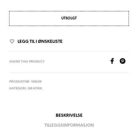
UTSOLGT
LEGG TIL I ØNSKELISTE
SHARE THIS PRODUCT
PRODUKTNR:
100209
KATEGORI:
GRAFIKK
BESKRIVELSE
TILLEGGSINFORMASJON