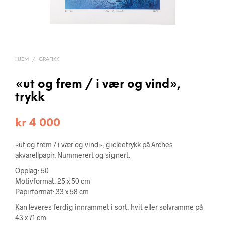
HJEM
/
GRAFIKK
«ut og frem / i vær og vind»,
trykk
kr
4 000
«ut og frem / i vær og vind», giclèetrykk på Arches
akvarellpapir. Nummerert og signert.
Opplag: 50
Motivformat: 25 x 50 cm
Papirformat: 33 x 58 cm
Kan leveres ferdig innrammet i sort, hvit eller sølvramme på
43 x 71 cm.