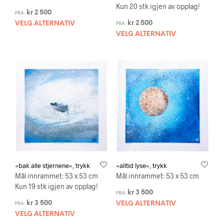
Kun 20 stk igjen av opplag!
kr
2 500
FRA:
kr
2 500
VELG ALTERNATIV
FRA:
VELG ALTERNATIV
«bak alle stjernene», trykk
«alltid lyse», trykk
Mål innrammet: 53 x 53 cm
Mål innrammet: 53 x 53 cm
Kun 19 stk igjen av opplag!
kr
3 500
FRA:
kr
3 500
VELG ALTERNATIV
FRA:
VELG ALTERNATIV